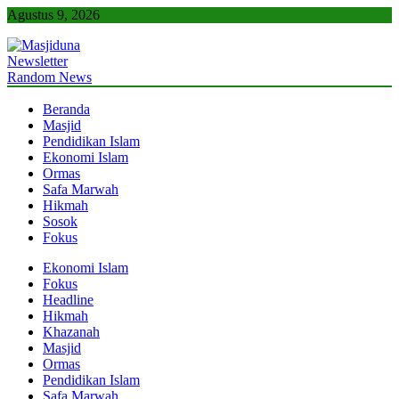
Skip
Agustus 9, 2026
to
content
Newsletter
Masjiduna
Referensi Berita Islam Indonesia
Random News
Beranda
Masjid
Pendidikan Islam
Ekonomi Islam
Ormas
Safa Marwah
Hikmah
Sosok
Fokus
Ekonomi Islam
Fokus
Headline
Hikmah
Khazanah
Masjid
Ormas
Pendidikan Islam
Safa Marwah