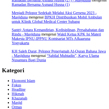
Ramadan Bersama Asmaul Husna (27) - Masjiduna
mengenai
Ramadan Bersama Asmaul Husna (1)
Menjadi Pelopor Sedekah Melalui Aksi Gersena 2023 -
Masjiduna
mengenai
BPKH Distribusikan Mobil Ambulan
untuk Klinik Global Medical Center Subang
Santri; Antara Kemandirian, Kedisiplinan, Persahabatan dan
Rindu - Masjiduna
mengenai
Wakil Ketua KPK Isi Materi
Makesta IPNU-IPPNU Komisariat MTs Afkaaruna
Yogyakarta
KH Saleh Darat, Pelopor Penerjamah Al-Quran Bahasa Jawa
- Masjiduna
mengenai
“Sabilal Muhtadin”, Karya Ulama
Nusantara Bagi Dunia
Kategori
Ekonomi Islam
Fokus
Headline
Hikmah
Khazanah
Masjid
Ormas