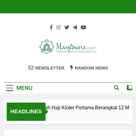
Skip
to
content
Masjiduna
Referensi Berita Islam Indonesia
NEWSLETTER
RANDOM NEWS
MENU
Calon Jemaah Haji Kloter Pertama Berangkat 12 Mei, H
HEADLINES
2 Tahun Ago