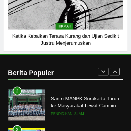
8
Mau Masuk Surga, Tapi Takut
HIKMAH
Mati
Ketika Kebaikan Terasa Kurang dan Ujian Sedikit
HIKMAH
Justru Menjerumuskan
1
Mahasiswa dan Santri Serukan
Tolak Kekerasan Seksual di
Berita Populer
Lingkungan Kampus dan
PENDIDIKAN ISLAM
Pesantren
2
Santri MANPK Surakarta Turun
ke Masyarakat Lewat Camping
Dakwah Ramadan
PENDIDIKAN ISLAM
3