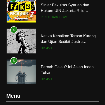
Siniar Fakultas Syariah dan
Hukum UIN Jakarta Rilis
Program Fikih Genzi Selama
PENDIDIKAN ISLAM
Ramadan
4
Ketika Kebaikan Terasa Kurang
dan Ujian Sedikit Justru
Menjerumuskan
HIKMAH
5
Pernah Galau? Ini Jalan Indah
Tuhan
HIKMAH
6
Menu
Ngopi Bareng; Romantisme
Abadi