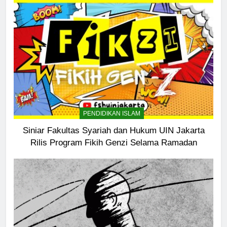
5
Pernah Galau? Ini Jalan Indah
Tuhan
HIKMAH
PENDIDIKAN ISLAM
6
Ngopi Bareng; Romantisme
Siniar Fakultas Syariah dan Hukum UIN Jakarta
Abadi
Rilis Program Fikih Genzi Selama Ramadan
HIKMAH
7
Kopi Beneran Versus Kopi Darat
HIKMAH