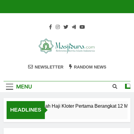
Skip
to
content
Masjiduna
Referensi Berita Islam Indonesia
NEWSLETTER
RANDOM NEWS
MENU
Calon Jemaah Haji Kloter Pertama Berangkat 12 Mei, 
HEADLINES
2 Tahun Ago