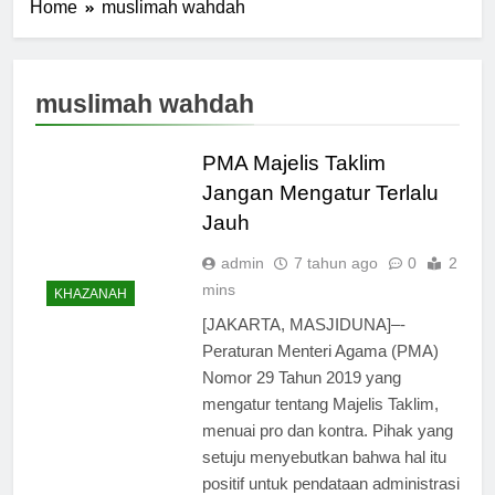
Home
muslimah wahdah
muslimah wahdah
PMA Majelis Taklim
Jangan Mengatur Terlalu
Jauh
admin
7 tahun ago
0
2
mins
KHAZANAH
[JAKARTA, MASJIDUNA]–-
Peraturan Menteri Agama (PMA)
Nomor 29 Tahun 2019 yang
mengatur tentang Majelis Taklim,
menuai pro dan kontra. Pihak yang
setuju menyebutkan bahwa hal itu
positif untuk pendataan administrasi