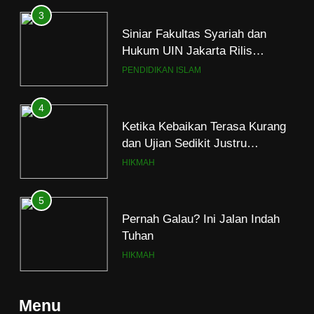
3
Siniar Fakultas Syariah dan
Hukum UIN Jakarta Rilis
Program Fikih Genzi Selama
PENDIDIKAN ISLAM
Ramadan
4
Ketika Kebaikan Terasa Kurang
dan Ujian Sedikit Justru
Menjerumuskan
HIKMAH
5
Pernah Galau? Ini Jalan Indah
Tuhan
HIKMAH
6
Menu
Ngopi Bareng; Romantisme