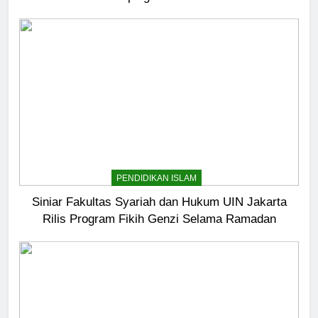
5
Pernah Galau? Ini Jalan Indah
Tuhan
HIKMAH
PENDIDIKAN ISLAM
6
Ngopi Bareng; Romantisme
Siniar Fakultas Syariah dan Hukum UIN Jakarta
Abadi
Rilis Program Fikih Genzi Selama Ramadan
HIKMAH
7
Kopi Beneran Versus Kopi Darat