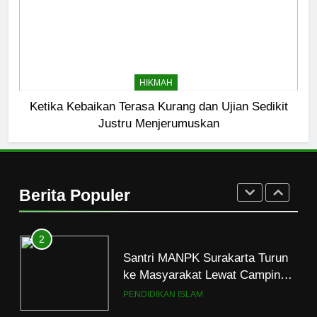
HIKMAH
8
Mau Masuk Surga, Tapi Takut
HIKMAH
Mati
Ketika Kebaikan Terasa Kurang dan Ujian Sedikit
HIKMAH
Justru Menjerumuskan
1
Mahasiswa dan Santri Serukan
Tolak Kekerasan Seksual di
Berita Populer
Lingkungan Kampus dan
PENDIDIKAN ISLAM
Pesantren
2
Santri MANPK Surakarta Turun
ke Masyarakat Lewat Camping
Dakwah Ramadan
PENDIDIKAN ISLAM