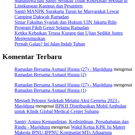
Mahasiswa dan Santri Serukan Tolak Kekerasan Seksual di
Lingkungan Kampus dan Pesantren
Santri MANPK Surakarta Turun ke Masyarakat Lewat
Camping Dakwah Ramadan
Siniar Fakultas Syariah dan Hukum UIN Jakarta Rilis
Program Fikih Genzi Selama Ramadan
Ketika Kebaikan Terasa Kurang dan Ujian Sedikit Justru
Menjerumuskan
Pernah Galau? Ini Jalan Indah Tuhan
Komentar Terbaru
Ramadan Bersama Asmaul Husna (27) - Masjiduna
mengenai
Ramadan Bersama Asmaul Husna (2)
Ramadan Bersama Asmaul Husna (27) - Masjiduna
mengenai
Ramadan Bersama Asmaul Husna (1)
Menjadi Pelopor Sedekah Melalui Aksi Gersena 2023 -
Masjiduna
mengenai
BPKH Distribusikan Mobil Ambulan
untuk Klinik Global Medical Center Subang
Santri; Antara Kemandirian, Kedisiplinan, Persahabatan dan
Rindu - Masjiduna
mengenai
Wakil Ketua KPK Isi Materi
Makesta IPNU-IPPNU Komisariat MTs Afkaaruna