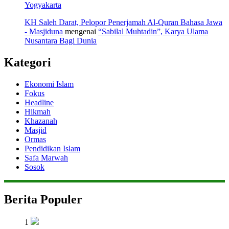
Yogyakarta
KH Saleh Darat, Pelopor Penerjamah Al-Quran Bahasa Jawa
- Masjiduna
mengenai
“Sabilal Muhtadin”, Karya Ulama
Nusantara Bagi Dunia
Kategori
Ekonomi Islam
Fokus
Headline
Hikmah
Khazanah
Masjid
Ormas
Pendidikan Islam
Safa Marwah
Sosok
Berita Populer
1