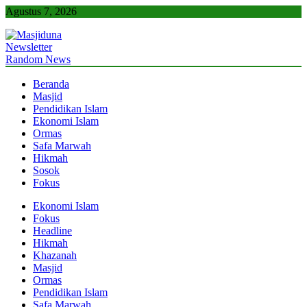
Skip
Agustus 7, 2026
to
content
Newsletter
Masjiduna
Referensi Berita Islam Indonesia
Random News
Beranda
Masjid
Pendidikan Islam
Ekonomi Islam
Ormas
Safa Marwah
Hikmah
Sosok
Fokus
Ekonomi Islam
Fokus
Headline
Hikmah
Khazanah
Masjid
Ormas
Pendidikan Islam
Safa Marwah