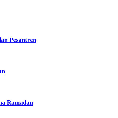
dan Pesantren
an
lama Ramadan