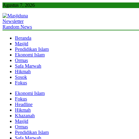
Skip
Agustus 7, 2026
to
content
Newsletter
Masjiduna
Referensi Berita Islam Indonesia
Random News
Beranda
Masjid
Pendidikan Islam
Ekonomi Islam
Ormas
Safa Marwah
Hikmah
Sosok
Fokus
Ekonomi Islam
Fokus
Headline
Hikmah
Khazanah
Masjid
Ormas
Pendidikan Islam
Safa Marwah