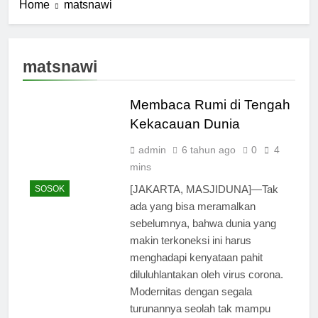
Home
matsnawi
matsnawi
Membaca Rumi di Tengah
Kekacauan Dunia
admin
6 tahun ago
0
4
mins
[JAKARTA, MASJIDUNA]—Tak
SOSOK
ada yang bisa meramalkan
sebelumnya, bahwa dunia yang
makin terkoneksi ini harus
menghadapi kenyataan pahit
diluluhlantakan oleh virus corona.
Modernitas dengan segala
turunannya seolah tak mampu