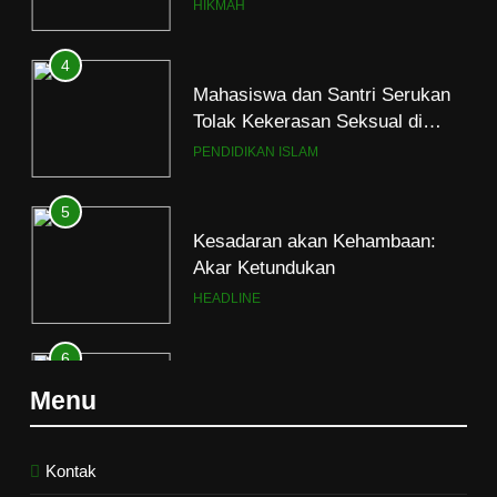
Tolak Kekerasan Seksual di
Lingkungan Kampus dan
PENDIDIKAN ISLAM
Pesantren
5
Kesadaran akan Kehambaan:
Akar Ketundukan
HEADLINE
6
Kebutuhan versus Keinginan
HIKMAH
Menu
7
Santri MANPK Surakarta Turun
ke Masyarakat Lewat Camping
Kontak
Dakwah Ramadan
PENDIDIKAN ISLAM