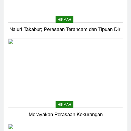
HIKMAH
Naluri Takabur; Perasaan Terancam dan Tipuan Diri
HIKMAH
5
Merayakan Perasaan Kekurangan
Kesadaran akan Kehambaan:
Akar Ketundukan