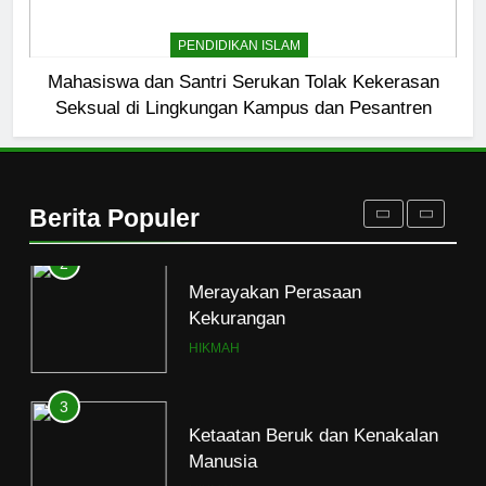
1
Naluri Takabur; Perasaan
PENDIDIKAN ISLAM
Terancam dan Tipuan Diri
Mahasiswa dan Santri Serukan Tolak Kekerasan
HIKMAH
Seksual di Lingkungan Kampus dan Pesantren
2
Merayakan Perasaan
Kekurangan
Berita Populer
HIKMAH
3
Ketaatan Beruk dan Kenakalan
Manusia
HIKMAH
4
Mahasiswa dan Santri Serukan