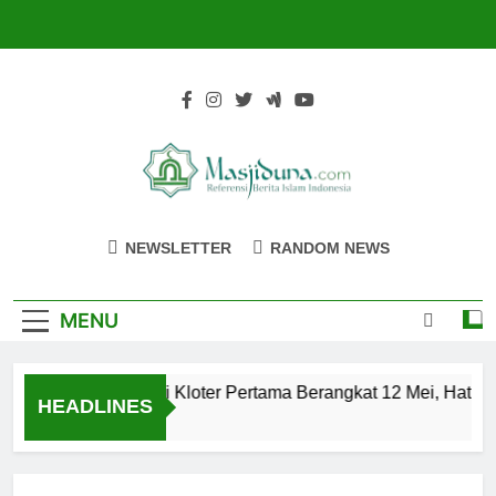
Skip
to
content
Masjiduna
Referensi Berita Islam Indonesia
NEWSLETTER
RANDOM NEWS
MENU
Calon Jemaah Haji Kloter Pertama Berangkat 12 Mei, Hati-ha
HEADLINES
2 Tahun Ago