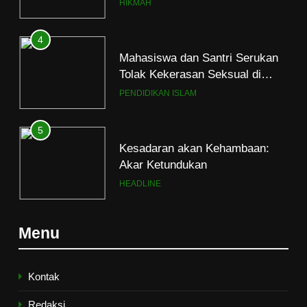
HIKMAH
4
Mahasiswa dan Santri Serukan
Tolak Kekerasan Seksual di
Lingkungan Kampus dan
PENDIDIKAN ISLAM
Pesantren
5
Kesadaran akan Kehambaan:
Akar Ketundukan
HEADLINE
6
Menu
Kebutuhan versus Keinginan
HIKMAH
Kontak
Redaksi