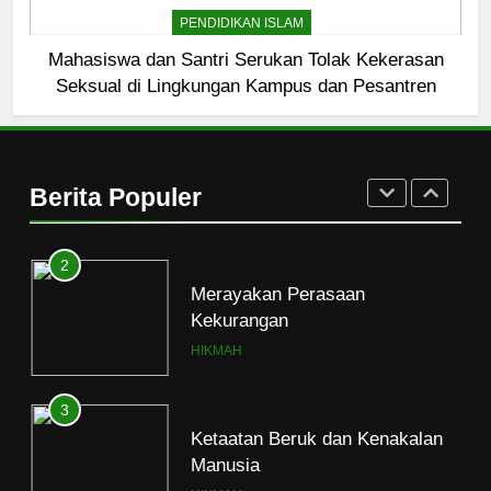
Etika Buruk Kaum “Bangsawan”
PENDIDIKAN ISLAM
HIKMAH
Mahasiswa dan Santri Serukan Tolak Kekerasan
Seksual di Lingkungan Kampus dan Pesantren
1
Naluri Takabur; Perasaan
Terancam dan Tipuan Diri
Berita Populer
HIKMAH
2
Merayakan Perasaan
Kekurangan
HIKMAH
3
Ketaatan Beruk dan Kenakalan
Manusia