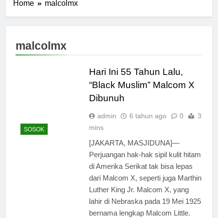
Home
malcolmx
malcolmx
Hari Ini 55 Tahun Lalu,
“Black Muslim” Malcom X
Dibunuh
admin
6 tahun ago
0
3
mins
SOSOK
[JAKARTA, MASJIDUNA]—
Perjuangan hak-hak sipil kulit hitam
di Amerika Serikat tak bisa lepas
dari Malcom X, seperti juga Marthin
Luther King Jr. Malcom X, yang
lahir di Nebraska pada 19 Mei 1925
bernama lengkap Malcom Little.