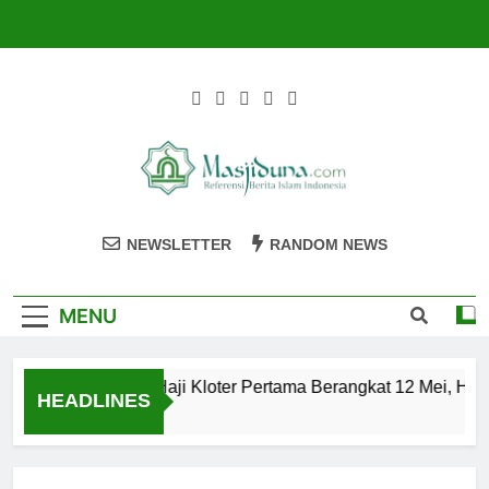
Skip
to
content
Masjiduna
Referensi Berita Islam Indonesia
NEWSLETTER
RANDOM NEWS
MENU
Calon Jemaah Haji Kloter Pertama Berangkat 12 Mei, Hati
HEADLINES
2 Tahun Ago