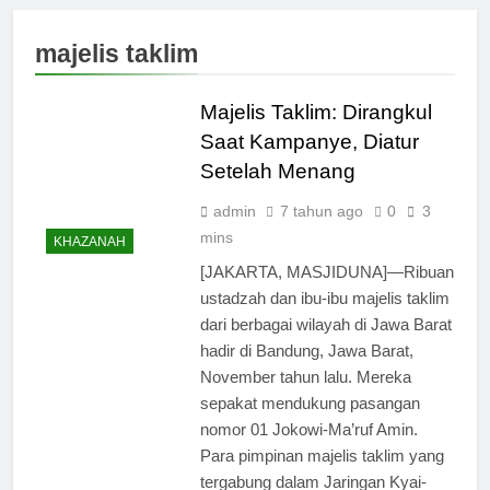
majelis taklim
Majelis Taklim: Dirangkul
Saat Kampanye, Diatur
Setelah Menang
admin
7 tahun ago
0
3
mins
KHAZANAH
[JAKARTA, MASJIDUNA]—Ribuan
ustadzah dan ibu-ibu majelis taklim
dari berbagai wilayah di Jawa Barat
hadir di Bandung, Jawa Barat,
November tahun lalu. Mereka
sepakat mendukung pasangan
nomor 01 Jokowi-Ma’ruf Amin.
Para pimpinan majelis taklim yang
tergabung dalam Jaringan Kyai-