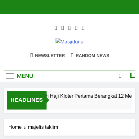
Skip
to
content
Masjiduna
Referensi Berita Islam Indonesia
NEWSLETTER
RANDOM NEWS
MENU
Calon Jemaah Haji Kloter Pertama Berangkat 12 Mei, Ha
HEADLINES
2 Tahun Ago
Home
majelis taklim