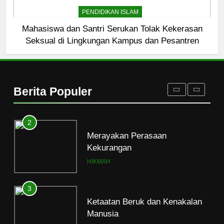
Etika Buruk Kaum “Bangsawan”
PENDIDIKAN ISLAM
HIKMAH
Mahasiswa dan Santri Serukan Tolak Kekerasan
Seksual di Lingkungan Kampus dan Pesantren
1
Naluri Takabur; Perasaan
Terancam dan Tipuan Diri
Berita Populer
HIKMAH
2
Merayakan Perasaan
Kekurangan
HIKMAH
3
Ketaatan Beruk dan Kenakalan
Manusia