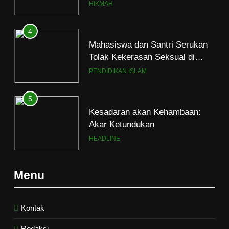
HIKMAH
4
Mahasiswa dan Santri Serukan
Tolak Kekerasan Seksual di
Lingkungan Kampus dan
PENDIDIKAN ISLAM
Pesantren
5
Kesadaran akan Kehambaan:
Akar Ketundukan
HEADLINE
6
Menu
Kebutuhan versus Keinginan
HIKMAH
Kontak
Redaksi