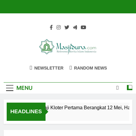
Skip
to
content
Masjiduna
Referensi Berita Islam Indonesia
NEWSLETTER
RANDOM NEWS
MENU
Calon Jemaah Haji Kloter Pertama Berangkat 12 Mei, Hati-h
HEADLINES
2 Tahun Ago