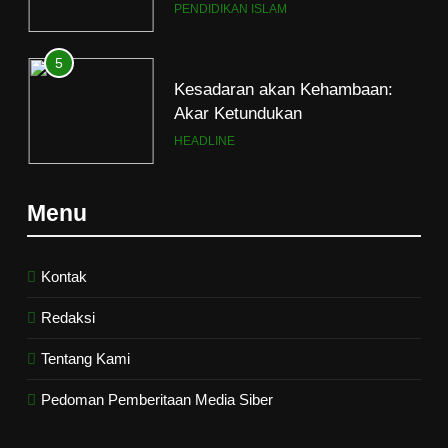
5
Kesadaran akan Kehambaan:
Akar Ketundukan
HEADLINE
6
Kebutuhan versus Keinginan
Menu
HIKMAH
Kontak
7
Santri MANPK Surakarta Turun
Redaksi
ke Masyarakat Lewat Camping
Dakwah Ramadan
PENDIDIKAN ISLAM
Tentang Kami
Pedoman Pemberitaan Media Siber
8
Etika Buruk Kaum “Bangsawan”