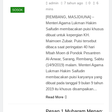
admin
7 tahun ago
0
6
mins
SOSOK
[REMBANG, MASJDIUNA] –
Menteri Agama Lukman Hakim
Saifudin membacakan puisi khusus
dibuat untuk kepergian KH.
Maimoen Zubair. Puisi tersebut
dibaca saat peringatan 40 hari
Mbah Moen di Pondok Pesantren
Al-Anwar, Sarang, Rembang, Sabtu
(14/9/2019) malam. Menteri Agama
Lukman Hakim Saifudin
membacakan puisi karyanya yang
dibuat pada tanggal 9 bulan 9 tahun
2019 itu khusus disampaikan…
Read More
Pesan 1 Muharam Menag: