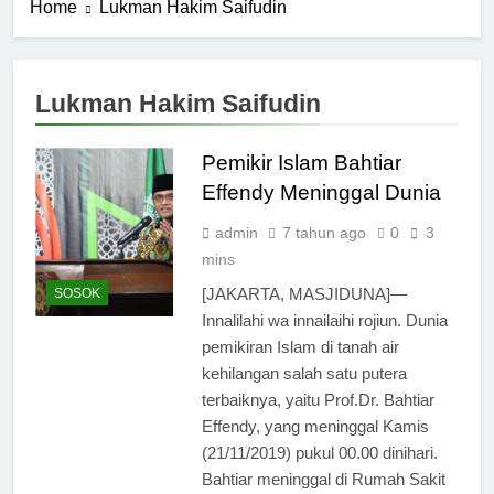
Home
Lukman Hakim Saifudin
Lukman Hakim Saifudin
Pemikir Islam Bahtiar
Effendy Meninggal Dunia
admin
7 tahun ago
0
3
mins
[JAKARTA, MASJIDUNA]—
SOSOK
Innalilahi wa innailaihi rojiun. Dunia
pemikiran Islam di tanah air
kehilangan salah satu putera
terbaiknya, yaitu Prof.Dr. Bahtiar
Effendy, yang meninggal Kamis
(21/11/2019) pukul 00.00 dinihari.
Bahtiar meninggal di Rumah Sakit