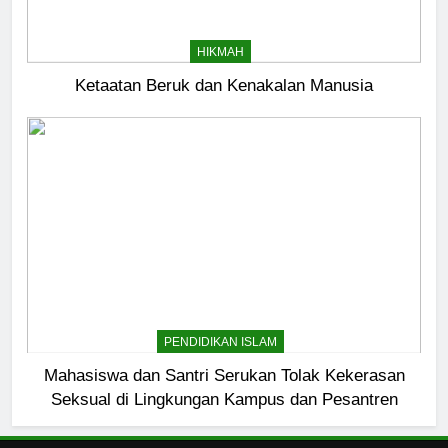
Kebutuhan versus Keinginan
HIKMAH
HIKMAH
Ketaatan Beruk dan Kenakalan Manusia
7
Santri MANPK Surakarta Turun
ke Masyarakat Lewat Camping
Dakwah Ramadan
PENDIDIKAN ISLAM
8
Etika Buruk Kaum “Bangsawan”
HIKMAH
PENDIDIKAN ISLAM
Mahasiswa dan Santri Serukan Tolak Kekerasan
1
Seksual di Lingkungan Kampus dan Pesantren
Naluri Takabur; Perasaan
Terancam dan Tipuan Diri