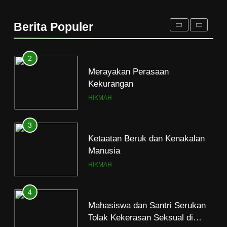
HIKMAH
Berita Populer
2
Merayakan Perasaan
Kekurangan
HIKMAH
3
Ketaatan Beruk dan Kenakalan
Manusia
HIKMAH
4
Mahasiswa dan Santri Serukan
Tolak Kekerasan Seksual di
Lingkungan Kampus dan
PENDIDIKAN ISLAM
Pesantren