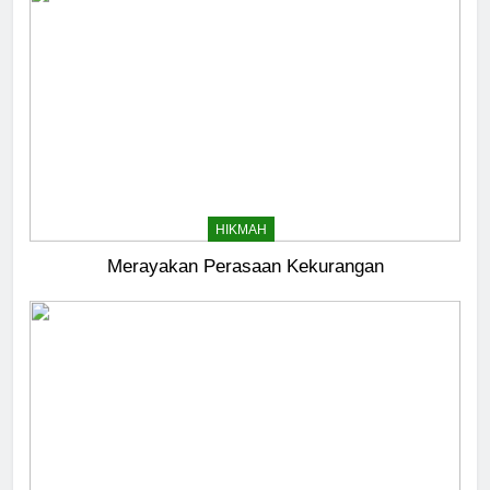
HIKMAH
Merayakan Perasaan Kekurangan
5
Kesadaran akan Kehambaan:
Akar Ketundukan
HEADLINE
6