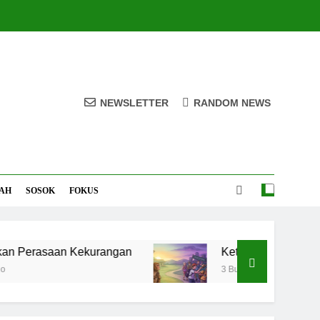
NEWSLETTER
RANDOM NEWS
AH
SOSOK
FOKUS
rasaan Kekurangan
Ketaatan Beruk dan Kena
3 Bulan Ago