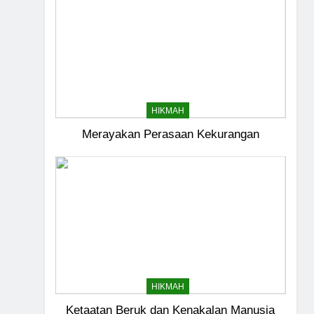
HIKMAH
Merayakan Perasaan Kekurangan
5
Kesadaran akan Kehamba
HEADLINE
6
HIKMAH
Ketaatan Beruk dan Kenakalan Manusia