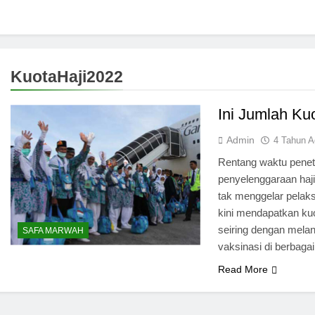
KuotaHaji2022
Ini Jumlah Ku
Admin
4 Tahun A
Rentang waktu penet
penyelenggaraan ha
tak menggelar pelak
kini mendapatkan kuo
seiring dengan melan
SAFA MARWAH
vaksinasi di berbagai
Read More