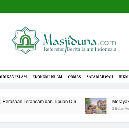
jiduna
Berita Islam Indonesia
DIDIKAN ISLAM
EKONOMI ISLAM
ORMAS
SAFA MARWAH
HIKM
saan Terancam dan Tipuan Diri
Merayakan Pe
2 Bulan Ago