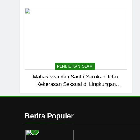
Kebutuhan versus Keingi
HIKMAH
7
Santri MANPK Surakarta 
Lewat Camping Dakwah 
PENDIDIKAN ISLAM
8
PENDIDIKAN ISLAM
Etika Buruk Kaum “Bang
Mahasiswa dan Santri Serukan Tolak
HIKMAH
Kekerasan Seksual di Lingkungan
Kampus dan Pesantren
1
Naluri Takabur; Perasaa
Diri
Berita Populer
HIKMAH
2