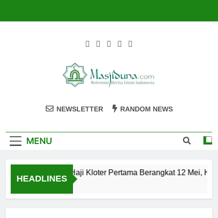
Skip
to
content
Masjiduna
Referensi Berita Islam Indonesia
NEWSLETTER
RANDOM NEWS
MENU
Calon Jemaah Haji Kloter Pertama Berangkat 12 Mei, Hati
HEADLINES
2 Tahun Ago