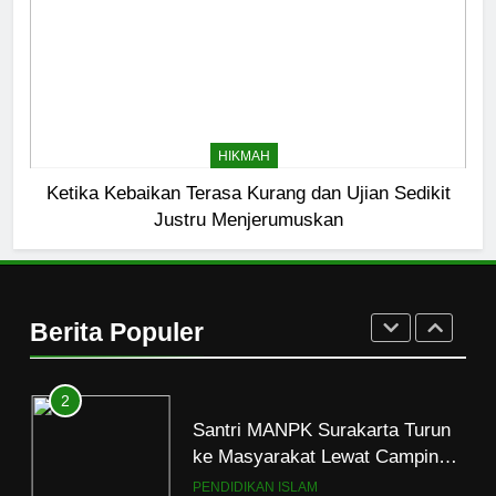
Kopi Beneran Versus Kopi Darat
HIKMAH
8
Mau Masuk Surga, Tapi Takut
HIKMAH
Mati
Ketika Kebaikan Terasa Kurang dan Ujian Sedikit
HIKMAH
Justru Menjerumuskan
1
Mahasiswa dan Santri Serukan
Tolak Kekerasan Seksual di
Berita Populer
Lingkungan Kampus dan
PENDIDIKAN ISLAM
Pesantren
2
Santri MANPK Surakarta Turun
ke Masyarakat Lewat Camping
Dakwah Ramadan
PENDIDIKAN ISLAM