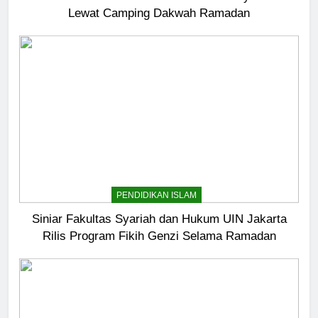
Lewat Camping Dakwah Ramadan
5
Pernah Galau? Ini Jalan Indah
Tuhan
HIKMAH
PENDIDIKAN ISLAM
6
Ngopi Bareng; Romantisme
Siniar Fakultas Syariah dan Hukum UIN Jakarta
Abadi
Rilis Program Fikih Genzi Selama Ramadan
HIKMAH
7