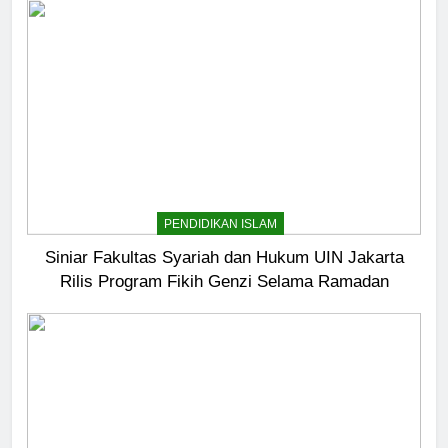
5
Pernah Galau? Ini Jalan Indah
Tuhan
HIKMAH
PENDIDIKAN ISLAM
6
Ngopi Bareng; Romantisme
Siniar Fakultas Syariah dan Hukum UIN Jakarta
Abadi
Rilis Program Fikih Genzi Selama Ramadan
HIKMAH
7
Kopi Beneran Versus Kopi Darat
HIKMAH