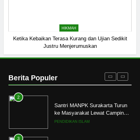
8
Mau Masuk Surga, Tapi Takut
HIKMAH
Mati
Ketika Kebaikan Terasa Kurang dan Ujian Sedikit
HIKMAH
Justru Menjerumuskan
1
Mahasiswa dan Santri Serukan
Tolak Kekerasan Seksual di
Berita Populer
Lingkungan Kampus dan
PENDIDIKAN ISLAM
Pesantren
2
Santri MANPK Surakarta Turun
ke Masyarakat Lewat Camping
Dakwah Ramadan
PENDIDIKAN ISLAM
3