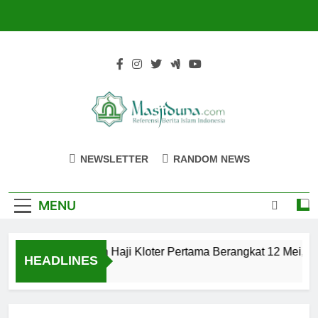
Skip
to
content
Masjiduna
Referensi Berita Islam Indonesia
NEWSLETTER
RANDOM NEWS
MENU
Calon Jemaah Haji Kloter Pertama Berangkat 12 Mei, Ha
HEADLINES
2 Tahun Ago