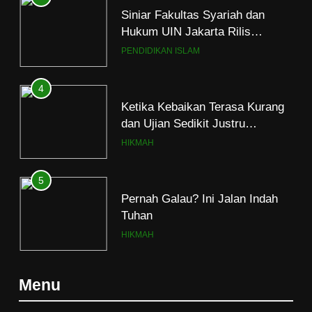
Siniar Fakultas Syariah dan
Hukum UIN Jakarta Rilis
Program Fikih Genzi Selama
PENDIDIKAN ISLAM
Ramadan
4
Ketika Kebaikan Terasa Kurang
dan Ujian Sedikit Justru
Menjerumuskan
HIKMAH
5
Pernah Galau? Ini Jalan Indah
Tuhan
HIKMAH
6
Menu
Ngopi Bareng; Romantisme
Abadi