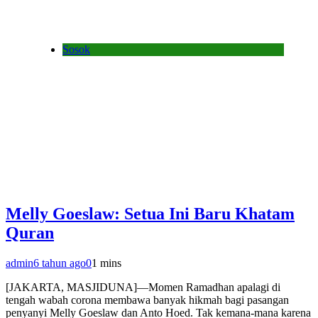
Sosok
Melly Goeslaw: Setua Ini Baru Khatam
Quran
admin
6 tahun ago
0
1 mins
[JAKARTA, MASJIDUNA]—Momen Ramadhan apalagi di
tengah wabah corona membawa banyak hikmah bagi pasangan
penyanyi Melly Goeslaw dan Anto Hoed. Tak kemana-mana karena