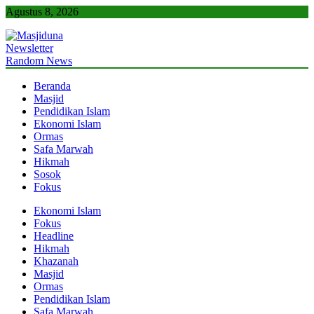
Skip
Agustus 8, 2026
to
content
Newsletter
Masjiduna
Referensi Berita Islam Indonesia
Random News
Beranda
Masjid
Pendidikan Islam
Ekonomi Islam
Ormas
Safa Marwah
Hikmah
Sosok
Fokus
Ekonomi Islam
Fokus
Headline
Hikmah
Khazanah
Masjid
Ormas
Pendidikan Islam
Safa Marwah