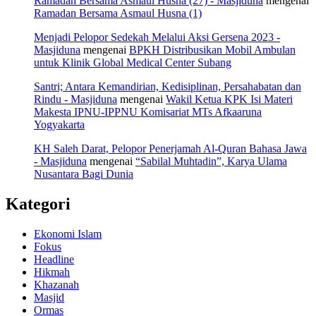
Ramadan Bersama Asmaul Husna (27) - Masjiduna
mengenai
Ramadan Bersama Asmaul Husna (1)
Menjadi Pelopor Sedekah Melalui Aksi Gersena 2023 -
Masjiduna
mengenai
BPKH Distribusikan Mobil Ambulan
untuk Klinik Global Medical Center Subang
Santri; Antara Kemandirian, Kedisiplinan, Persahabatan dan
Rindu - Masjiduna
mengenai
Wakil Ketua KPK Isi Materi
Makesta IPNU-IPPNU Komisariat MTs Afkaaruna
Yogyakarta
KH Saleh Darat, Pelopor Penerjamah Al-Quran Bahasa Jawa
- Masjiduna
mengenai
“Sabilal Muhtadin”, Karya Ulama
Nusantara Bagi Dunia
Kategori
Ekonomi Islam
Fokus
Headline
Hikmah
Khazanah
Masjid
Ormas