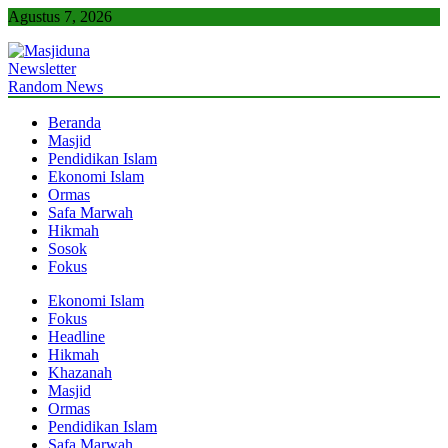
Skip
Agustus 7, 2026
to
content
Newsletter
Masjiduna
Referensi Berita Islam Indonesia
Random News
Beranda
Masjid
Pendidikan Islam
Ekonomi Islam
Ormas
Safa Marwah
Hikmah
Sosok
Fokus
Ekonomi Islam
Fokus
Headline
Hikmah
Khazanah
Masjid
Ormas
Pendidikan Islam
Safa Marwah