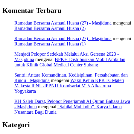
Komentar Terbaru
Ramadan Bersama Asmaul Husna (27) - Masjiduna
mengenai
Ramadan Bersama Asmaul Husna (2)
Ramadan Bersama Asmaul Husna (27) - Masjiduna
mengenai
Ramadan Bersama Asmaul Husna (1)
Menjadi Pelopor Sedekah Melalui Aksi Gersena 2023 -
Masjiduna
mengenai
BPKH Distribusikan Mobil Ambulan
untuk Klinik Global Medical Center Subang
Santri; Antara Kemandirian, Kedisiplinan, Persahabatan dan
Rindu - Masjiduna
mengenai
Wakil Ketua KPK Isi Materi
Makesta IPNU-IPPNU Komisariat MTs Afkaaruna
Yogyakarta
KH Saleh Darat, Pelopor Penerjamah Al-Quran Bahasa Jawa
- Masjiduna
mengenai
“Sabilal Muhtadin”, Karya Ulama
Nusantara Bagi Dunia
Kategori