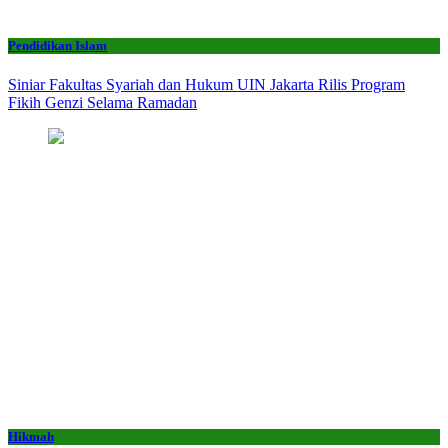
Pendidikan Islam
Siniar Fakultas Syariah dan Hukum UIN Jakarta Rilis Program
Fikih Genzi Selama Ramadan
Hikmah