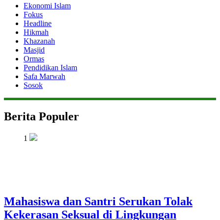
Ekonomi Islam
Fokus
Headline
Hikmah
Khazanah
Masjid
Ormas
Pendidikan Islam
Safa Marwah
Sosok
Berita Populer
1
Mahasiswa dan Santri Serukan Tolak
Kekerasan Seksual di Lingkungan