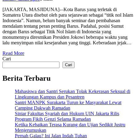
[JAKARTA, MASJIDUNA]-–Kota Barus yang terletak di
Sumatera Utara disebut oleh para sejarawan sebagai “titik nol Islam
Indonesia”. Namun, belum banyak seminar dan pembahasan
mendalam tentang peran penting Barus. Padahal, posisi Sumut
dengan Barus sebagai Titik Nol Islam di Indonesia yang
monumennya diresmikan Presiden Jokowi beberapa waktu yang
lalu menyimpan nilai kesejarahan yang tinggi. Keberadaan jejak…
Read More
Cari
Cari
Berita Terbaru
Mahasiswa dan Santri Serukan Tolak Kekerasan Seksual di
Lingkungan Kampus dan Pesantren
Santri MANPK Surakarta Turun ke Masyarakat Lewat
Camping Dakwah Ramadan
Siniar Fakultas Syariah dan Hukum UIN Jakarta Rilis
Program Fikih Genzi Selama Ramadan
Ketika Kebaikan Terasa Kurang dan Ujian Sedikit Justru
Menjerumuskan
Pernah Galau? Ini Jalan Indah Tuhan