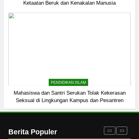
ke Masyarakat Lewat Camping
Ketaatan Beruk dan Kenakalan Manusia
Dakwah Ramadan
PENDIDIKAN ISLAM
8
Etika Buruk Kaum “Bangsawan”
HIKMAH
1
Naluri Takabur; Perasaan
PENDIDIKAN ISLAM
Terancam dan Tipuan Diri
Mahasiswa dan Santri Serukan Tolak Kekerasan
HIKMAH
Seksual di Lingkungan Kampus dan Pesantren
2
Merayakan Perasaan
Kekurangan
Berita Populer
HIKMAH