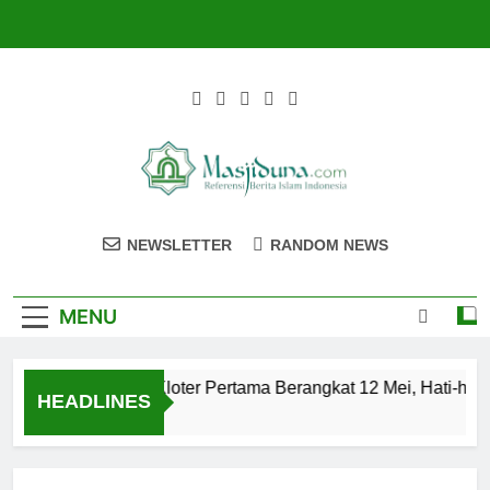
Skip
to
content
Masjiduna
Referensi Berita Islam Indonesia
NEWSLETTER
RANDOM NEWS
MENU
alon Jemaah Haji Kloter Pertama Berangkat 12 Mei, Hati-hati
HEADLINES
 Tahun Ago