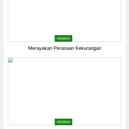
HIKMAH
5
Merayakan Perasaan Kekurangan
Kesadaran akan Kehambaan:
Akar Ketundukan
HEADLINE
6
Kebutuhan versus Keinginan
HIKMAH
7
HIKMAH
Santri MANPK Surakarta Turun