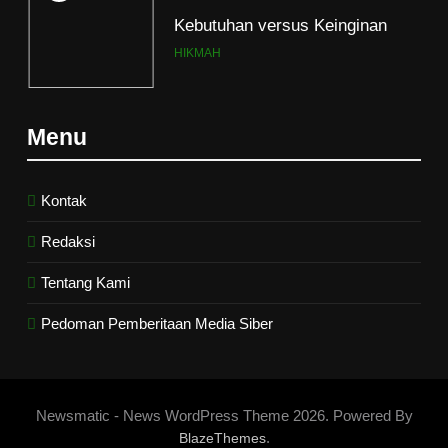
Kebutuhan versus Keinginan
HIKMAH
7
Menu
Santri MANPK Surakarta Turun
ke Masyarakat Lewat Camping
Dakwah Ramadan
PENDIDIKAN ISLAM
Kontak
Redaksi
8
Tentang Kami
Etika Buruk Kaum “Bangsawan”
HIKMAH
Pedoman Pemberitaan Media Siber
1
Naluri Takabur; Perasaan
Newsmatic - News WordPress Theme 2026. Powered By
Terancam dan Tipuan Diri
.
BlazeThemes