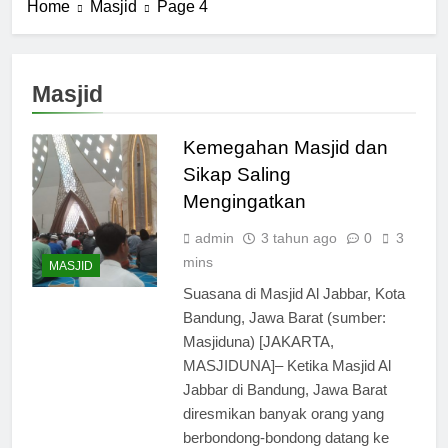
Home
Masjid
Page 4
Masjid
Kemegahan Masjid dan
Sikap Saling
Mengingatkan
admin
3 tahun ago
0
3
mins
MASJID
Suasana di Masjid Al Jabbar, Kota
Bandung, Jawa Barat (sumber:
Masjiduna) [JAKARTA,
MASJIDUNA]– Ketika Masjid Al
Jabbar di Bandung, Jawa Barat
diresmikan banyak orang yang
berbondong-bondong datang ke