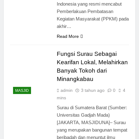
Indonesia yang resmi mencabut
Pemberlakuan Pembatasan
Kegiatan Masyarakat (PPKM) pada
akhir…
Read More
Fungsi Surau Sebagai
Kearifan Lokal, Melahirkan
Banyak Tokoh dari
Minangkabau
admin
3 tahun ago
0
4
MASJID
mins
Surau di Sumatera Barat (Sumber:
Universitas Gadjah Mada)
[JAKARTA, MASJIDUNA]– Surau
yang merupakan bangunan tempat
beribadah dan menuntut ilmu