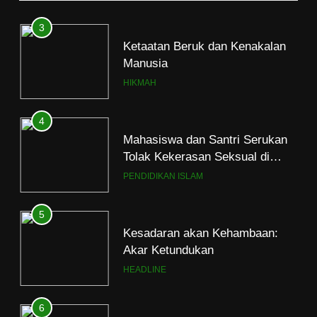
3
Ketaatan Beruk dan Kenakalan
Manusia
HIKMAH
4
Mahasiswa dan Santri Serukan
Tolak Kekerasan Seksual di
Lingkungan Kampus dan
PENDIDIKAN ISLAM
Pesantren
5
Kesadaran akan Kehambaan:
Akar Ketundukan
HEADLINE
6