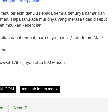
at dengan Orang Awam
 tahu terlebih dahulu kepada semua tamunya kamar dan
aman, siapa tahu ada muridnya yang merasa tidak disebut
menimbulkan kebencian.
alian dapat tempat, baru saya masuk,”kata Imam Malik.
amu.
Awwal 179 Hijriyah atau 800 Masehi.
NA.COM
mazhab imam malik
s:
Next: