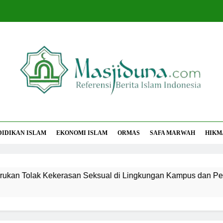
jiduna
Berita Islam Indonesia
DIDIKAN ISLAM
EKONOMI ISLAM
ORMAS
SAFA MARWAH
HIKM
asan Seksual di Lingkungan Kampus dan Pesantren