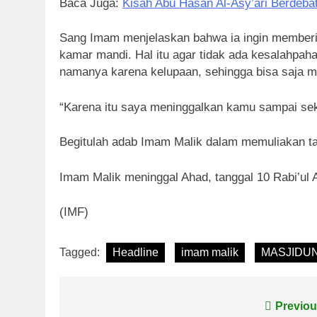
Baca Juga:
Kisah Abu Hasan Al-Asy’ari Berdeb
Sang Imam menjelaskan bahwa ia ingin memberi
kamar mandi. Hal itu agar tidak ada kesalahpah
namanya karena kelupaan, sehingga bisa saja 
“Karena itu saya meninggalkan kamu sampai sek
Begitulah adab Imam Malik dalam memuliakan t
Imam Malik meninggal Ahad, tanggal 10 Rabi’ul 
(IMF)
Tagged:
Headline
imam malik
MASJIDU
Navigasi
Previou