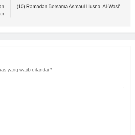
an
(10) Ramadan Bersama Asmaul Husna: Al-Wasi’
an
as yang wajib ditandai
*