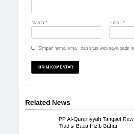
5
Nama
*
Email
*
Pernah Galau? Ini Jalan 
HIKMAH
Simpan nama, email, dan situs web saya pada pe
6
Ngopi Bareng; Romantis
HIKMAH
7
Related News
Kopi Beneran Versus Kop
HIKMAH
PP Al-Quraniyyah Tangsel Raw
8
Tradisi Baca Hizib Bahar