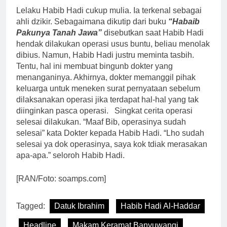
Lelaku Habib Hadi cukup mulia. Ia terkenal sebagai
ahli dzikir. Sebagaimana dikutip dari buku
“Habaib
Pakunya Tanah Jawa”
disebutkan saat Habib Hadi
hendak dilakukan operasi usus buntu, beliau menolak
dibius. Namun, Habib Hadi justru meminta tasbih.
Tentu, hal ini membuat bingunb dokter yang
menanganinya. Akhirnya, dokter memanggil pihak
keluarga untuk meneken surat pernyataan sebelum
dilaksanakan operasi jika terdapat hal-hal yang tak
diinginkan pasca operasi. Singkat cerita operasi
selesai dilakukan. “Maaf Bib, operasinya sudah
selesai” kata Dokter kepada Habib Hadi. “Lho sudah
selesai ya dok operasinya, saya kok tdiak merasakan
apa-apa.” seloroh Habib Hadi.
[RAN/Foto: soamps.com]
Tagged:
Datuk Ibrahim
Habib Hadi Al-Haddar
Headline
Makam Keramat Banyuwangi