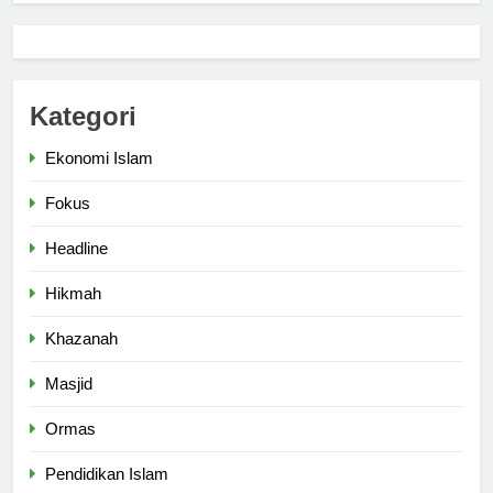
6
Kebutuhan versus Keinginan
Kategori
HIKMAH
Ekonomi Islam
7
Fokus
Santri MANPK Surakarta Turun
ke Masyarakat Lewat Camping
Headline
Dakwah Ramadan
PENDIDIKAN ISLAM
Hikmah
8
Khazanah
Etika Buruk Kaum “Bangsawan”
Masjid
HIKMAH
Ormas
Pendidikan Islam
1