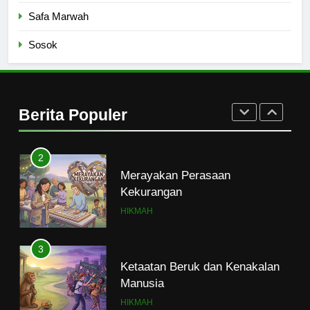
Naluri Takabur; Perasaan
Safa Marwah
Terancam dan Tipuan Diri
Sosok
HIKMAH
2
Merayakan Perasaan
Berita Populer
Kekurangan
HIKMAH
3
Ketaatan Beruk dan Kenakalan
Manusia
HIKMAH
4
Mahasiswa dan Santri Serukan
Tolak Kekerasan Seksual di