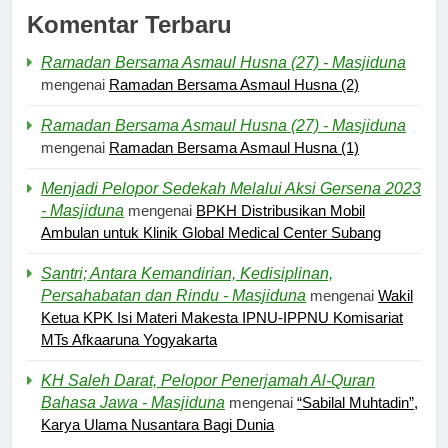
Komentar Terbaru
Ramadan Bersama Asmaul Husna (27) - Masjiduna
mengenai
Ramadan Bersama Asmaul Husna (2)
Ramadan Bersama Asmaul Husna (27) - Masjiduna
mengenai
Ramadan Bersama Asmaul Husna (1)
Menjadi Pelopor Sedekah Melalui Aksi Gersena 2023
- Masjiduna
mengenai
BPKH Distribusikan Mobil
Ambulan untuk Klinik Global Medical Center Subang
Santri; Antara Kemandirian, Kedisiplinan,
Persahabatan dan Rindu - Masjiduna
mengenai
Wakil
Ketua KPK Isi Materi Makesta IPNU-IPPNU Komisariat
MTs Afkaaruna Yogyakarta
5
KH Saleh Darat, Pelopor Penerjamah Al-Quran
Kesadaran akan Kehambaan:
Bahasa Jawa - Masjiduna
mengenai
“Sabilal Muhtadin”,
Akar Ketundukan
Karya Ulama Nusantara Bagi Dunia
HEADLINE