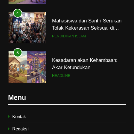
Lingkungan Kampus dan
PENDIDIKAN ISLAM
Pesantren
5
Kesadaran akan Kehambaan:
Akar Ketundukan
HEADLINE
6
Kebutuhan versus Keinginan
HIKMAH
Menu
7
Santri MANPK Surakarta Turun
ke Masyarakat Lewat Camping
Kontak
Dakwah Ramadan
PENDIDIKAN ISLAM
Redaksi