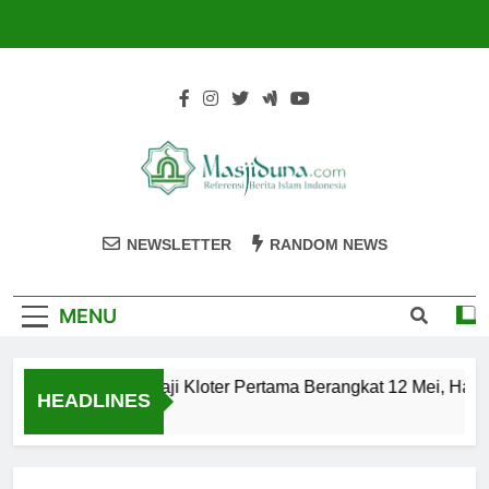
Skip
to
content
Masjiduna
Referensi Berita Islam Indonesia
NEWSLETTER
RANDOM NEWS
MENU
Calon Jemaah Haji Kloter Pertama Berangkat 12 Mei, Hati-h
HEADLINES
2 Tahun Ago