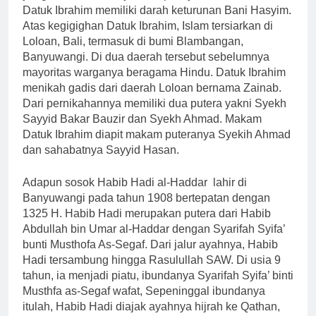
Datuk Ibrahim memiliki darah keturunan Bani Hasyim.
Atas kegigighan Datuk Ibrahim, Islam tersiarkan di
Loloan, Bali, termasuk di bumi Blambangan,
Banyuwangi. Di dua daerah tersebut sebelumnya
mayoritas warganya beragama Hindu. Datuk Ibrahim
menikah gadis dari daerah Loloan bernama Zainab.
Dari pernikahannya memiliki dua putera yakni Syekh
Sayyid Bakar Bauzir dan Syekh Ahmad. Makam
Datuk Ibrahim diapit makam puteranya Syekih Ahmad
dan sahabatnya Sayyid Hasan.
Adapun sosok Habib Hadi al-Haddar lahir di
Banyuwangi pada tahun 1908 bertepatan dengan
1325 H. Habib Hadi merupakan putera dari Habib
Abdullah bin Umar al-Haddar dengan Syarifah Syifa’
bunti Musthofa As-Segaf. Dari jalur ayahnya, Habib
Hadi tersambung hingga Rasulullah SAW. Di usia 9
tahun, ia menjadi piatu, ibundanya Syarifah Syifa’ binti
Musthfa as-Segaf wafat, Sepeninggal ibundanya
itulah, Habib Hadi diajak ayahnya hijrah ke Qathan,