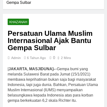
Seksual di
Gempa Sulbar
Surakarta
Lingkungan
Turun ke
5 Bulan Ago
Kampus dan
Masyarakat
Siniar Fakultas
Pesantren
Lewat
Syariah dan
Camping
KHAZANAH
Hukum UIN
6 Bulan Ago
Dakwah
Jakarta Rilis
Ketika
Ramadan
Persatuan Ulama Muslim
Program Fikih
Kebaikan
Genzi Selama
Internasional Ajak Bantu
Terasa Kurang
8 Bulan Ago
Ramadan
dan Ujian
Pernah Galau?
Gempa Sulbar
Sedikit Justru
Ini Jalan Indah
Menjerumuskan
Tuhan
8 Bulan Ago
0
Admin
6 Tahun Ago
2 Mins
Ngopi Bareng;
Romantisme
[
JAKARTA, MASJIDUNA]-
–Gempa bumi yang
Abadi
8 Bulan Ago
melanda Sulawesi Barat pada Jumat (15/1/2021)
membawa keprihatinan bukan saja bagi masyarakat
Indonesia, tapi juga dunia. Bahkan, Persatuan Ulama
Muslim Internasional (IUMS) menyampaikan
belasungkawa kepada Indonesia atas para korban
gempa berkekuatan 6,2 skala Richter itu.