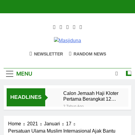
Skip
to
content
Masjiduna
Referensi Berita Islam Indonesia
NEWSLETTER
RANDOM NEWS
MENU
Calon Jemaah Haji Kloter
HEADLINES
Pertama Berangkat 12
Mei, Hati-hati Suhu Panas
2 Tahun Ago
Mahasiswa
dan Santri
Home
2021
Januari
17
Serukan Tolak
3 Bulan Ago
Kekerasan
Persatuan Ulama Muslim Internasional Ajak Bantu
Santri MANPK