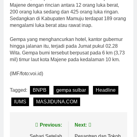
Majene dengan rincian antara 12 orang luka berat,
200 orang luka sedang dan 425 orang luka ringan.
Sedangkan di Kabupaten Mamuju terdapat 189 orang
mengalami luka berat atau rawat inap.
Gempa yang menghancurkan hotel, kantor gubernur
hingga jalanan itu, terjadi pada Jumat pukul 02.28
Wita. Gempa bumi tersebut berpusat pada 6 km (3,73
mil) timur laut kota Majene pada kedalaman 10 km.
(IMF/foto:voi.id)
Tagged:
BNPB
gempa sulbar
Headline
IUMS
MASJIDUNA.COM
Navigasi
Previous:
Next:
Sehari Setelah
Pesantren dan Tokoh