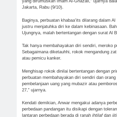
yang dirumuskan Imam Al-Ghazali,” ujarnya d
Jakarta, Rabu (9/10).
Baginya, perbuatan khabaa’its dilarang dalam Al
justru menjatuhka diri ke dalam kebinasaan. Bah
Ujungnya, malah bertentangan dengan surat Al B
Tak hanya membahayakan diri sendiri, meroko p
Sebagaimana diketauhhi, rokok mengandung zat ad
atau pemicu kanker.
Menghisap rokok dinilai bertentangan dengan pr
perbuatan membahayakan diri sendiri dan ora
pembelanjaan uang yang mubazir atau pemborosan
27,” ujarnya.
Kendati demikian, Anwar mengakui adanya per
perbedaan pandangan itu disikapi dengan toleran,
lantaran perbedaan berada di ranah
ihtilaf
dan
ij