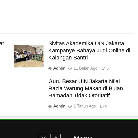
i Darat
at
Sivitas Akademika UIN Jakarta
Kampanye Bahaya Judi Online di
Kalangan Santri
akut Mati
Admin
11 Bulan Ago
0
Guru Besar UIN Jakarta Nilai
Razia Warung Makan di Bulan
Ramadan Tidak Otoritatif
rukan Tolak Kekerasan
ampus dan Pesantren
Admin
1 Tahun Ago
0
Turun ke Masyarakat