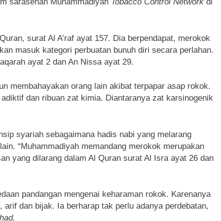
alam sarasehan Muhammadiyah
Tobacco Control Network
di
 Quran, surat Al A’raf ayat 157. Dia berpendapat, merokok
kan masuk kategori perbuatan bunuh diri secara perlahan.
aqarah ayat 2 dan An Nissa ayat 29.
un membahayakan orang lain akibat terpapar asap rokok.
iktif dan ribuan zat kimia. Diantaranya zat karsinogenik
insip syariah sebagaimana hadis nabi yang melarang
ng lain. “Muhammadiyah memandang merokok merupakan
 yang dilarang dalam Al Quran surat Al Isra ayat 26 dan
bedaan pandangan mengenai keharaman rokok. Karenanya
 arif dan bijak. Ia berharap tak perlu adanya perdebatan,
tihad.