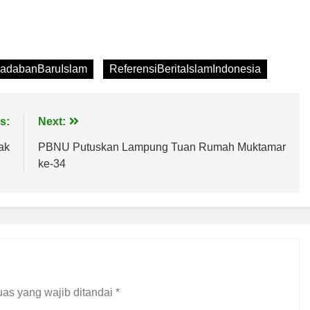
radabanBaruIslam
ReferensiBeritaIslamIndonesia
s:
Next:
ak
PBNU Putuskan Lampung Tuan Rumah Muktamar
ke-34
as yang wajib ditandai
*