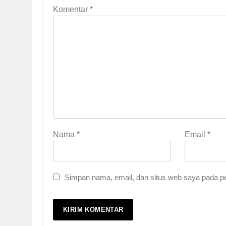
Komentar
*
Nama
*
Email
*
5
Pernah Galau? Ini Jalan 
HIKMAH
Simpan nama, email, dan situs web saya pada pe
6
Ngopi Bareng; Romantis