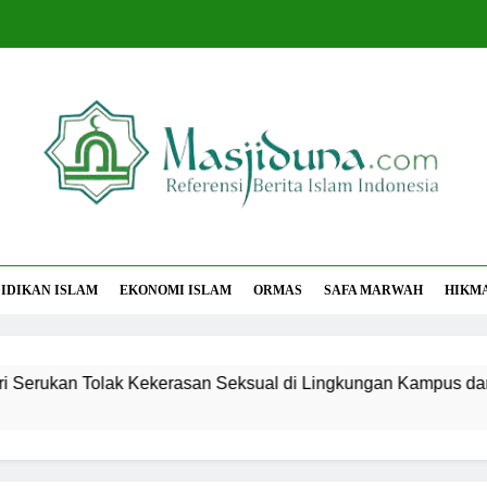
jiduna
Berita Islam Indonesia
IDIKAN ISLAM
EKONOMI ISLAM
ORMAS
SAFA MARWAH
HIKM
 Tolak Kekerasan Seksual di Lingkungan Kampus dan Pesantr