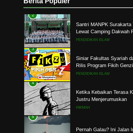
Berita Populer
Lewat Camping Dakwah 
PENDIDIKAN ISLAM
3
Siniar Fakultas Syariah 
Rilis Program Fikih Gen
PENDIDIKAN ISLAM
4
Ketika Kebaikan Terasa K
Justru Menjerumuskan
HIKMAH
5
Pernah Galau? Ini Jalan 
HIKMAH
6