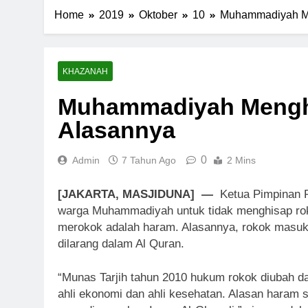
Home
2019
Oktober
10
Muhammadiyah Me
KHAZANAH
Muhammadiyah Mengha
Alasannya
0
Admin
7 Tahun Ago
2 Mins
[JAKARTA, MASJIDUNA] —
Ketua Pimpinan 
warga Muhammadiyah untuk tidak menghisap roko
merokok adalah haram. Alasannya, rokok masuk
dilarang dalam Al Quran.
“Munas Tarjih tahun 2010 hukum rokok diubah d
ahli ekonomi dan ahli kesehatan. Alasan haram se