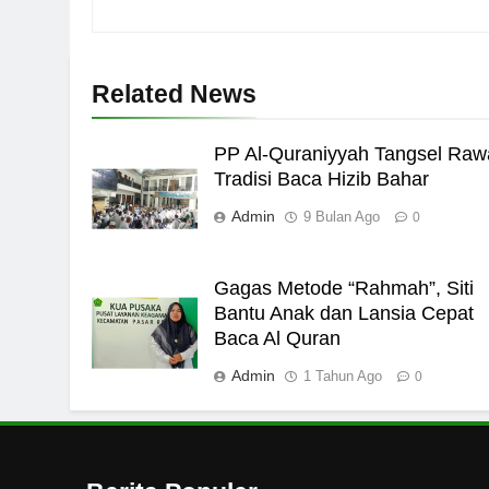
HIKMAH
7
Related News
Kopi Beneran Versus Kop
HIKMAH
PP Al-Quraniyyah Tangsel Raw
Tradisi Baca Hizib Bahar
8
Admin
9 Bulan Ago
0
Mau Masuk Surga, Tapi T
HIKMAH
Gagas Metode “Rahmah”, Siti
Bantu Anak dan Lansia Cepat
1
Baca Al Quran
Mahasiswa dan Santri Se
Seksual di Lingkungan K
Admin
1 Tahun Ago
0
PENDIDIKAN ISLAM
2
Santri MANPK Surakarta 