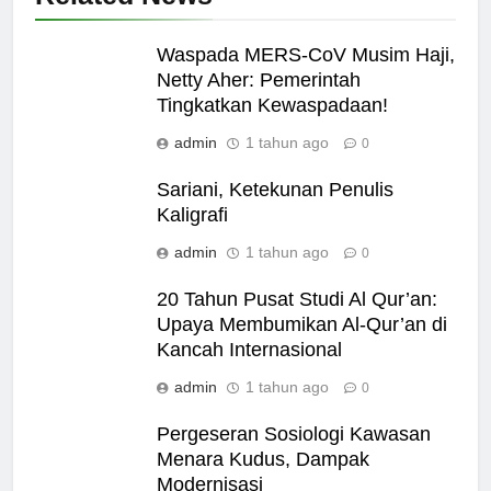
Waspada MERS-CoV Musim Haji,
Netty Aher: Pemerintah
Tingkatkan Kewaspadaan!
admin
1 tahun ago
0
Sariani, Ketekunan Penulis
Kaligrafi
admin
1 tahun ago
0
20 Tahun Pusat Studi Al Qur’an:
Upaya Membumikan Al-Qur’an di
Kancah Internasional
admin
1 tahun ago
0
Pergeseran Sosiologi Kawasan
Menara Kudus, Dampak
Modernisasi