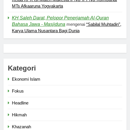
MTs Afkaaruna Yogyakarta
5
KH Saleh Darat, Pelopor Penerjamah Al-Quran
Pernah Galau? Ini Jalan Indah
Bahasa Jawa - Masjiduna
mengenai
“Sabilal Muhtadin”,
Tuhan
Karya Ulama Nusantara Bagi Dunia
HIKMAH
6
Ngopi Bareng; Romantisme
Kategori
Abadi
HIKMAH
Ekonomi Islam
Fokus
7
Headline
Kopi Beneran Versus Kopi Darat
HIKMAH
Hikmah
Khazanah