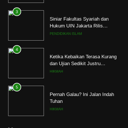
Hukum UIN Jakarta Rilis
Program Fikih Genzi Selama
PENDIDIKAN ISLAM
Ramadan
4
Ketika Kebaikan Terasa Kurang
dan Ujian Sedikit Justru
Menjerumuskan
HIKMAH
5
Pernah Galau? Ini Jalan Indah
Tuhan
HIKMAH
6
Ngopi Bareng; Romantisme
Abadi
HIKMAH