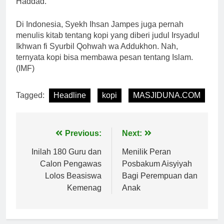
Haddad.
Di Indonesia, Syekh Ihsan Jampes juga pernah
menulis kitab tentang kopi yang diberi judul Irsyadul
Ikhwan fi Syurbil Qohwah wa Addukhon. Nah,
ternyata kopi bisa membawa pesan tentang Islam.
(IMF)
Tagged:
Headline
kopi
MASJIDUNA.COM
Navigasi
Previous:
Next:
pos
Inilah 180 Guru dan
Menilik Peran
Calon Pengawas
Posbakum Aisyiyah
Lolos Beasiswa
Bagi Perempuan dan
Kemenag
Anak