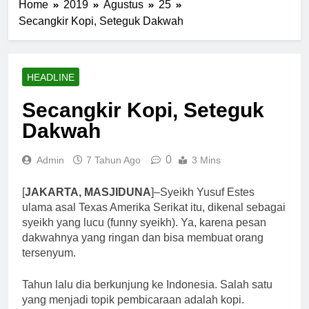
Home
2019
Agustus
25
Secangkir Kopi, Seteguk Dakwah
HEADLINE
Secangkir Kopi, Seteguk
Dakwah
0
Admin
7 Tahun Ago
3 Mins
[
JAKARTA, MASJIDUNA
]–Syeikh Yusuf Estes
ulama asal Texas Amerika Serikat itu, dikenal sebagai
syeikh yang lucu (funny syeikh). Ya, karena pesan
dakwahnya yang ringan dan bisa membuat orang
tersenyum.
Tahun lalu dia berkunjung ke Indonesia. Salah satu
yang menjadi topik pembicaraan adalah kopi.