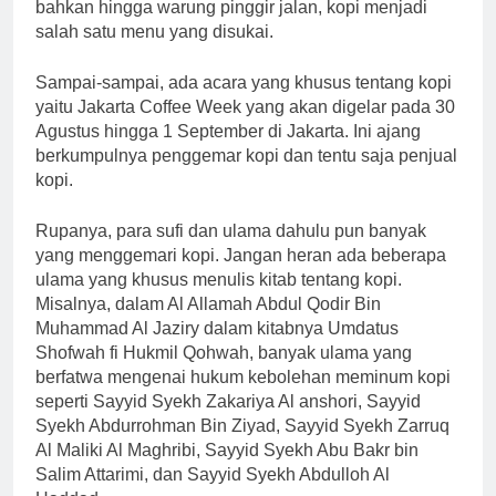
bahkan hingga warung pinggir jalan, kopi menjadi
salah satu menu yang disukai.
Sampai-sampai, ada acara yang khusus tentang kopi
yaitu Jakarta Coffee Week yang akan digelar pada 30
Agustus hingga 1 September di Jakarta. Ini ajang
berkumpulnya penggemar kopi dan tentu saja penjual
kopi.
Rupanya, para sufi dan ulama dahulu pun banyak
yang menggemari kopi. Jangan heran ada beberapa
ulama yang khusus menulis kitab tentang kopi.
Misalnya, dalam Al Allamah Abdul Qodir Bin
Muhammad Al Jaziry dalam kitabnya Umdatus
Shofwah fi Hukmil Qohwah, banyak ulama yang
berfatwa mengenai hukum kebolehan meminum kopi
seperti Sayyid Syekh Zakariya Al anshori, Sayyid
Syekh Abdurrohman Bin Ziyad, Sayyid Syekh Zarruq
Al Maliki Al Maghribi, Sayyid Syekh Abu Bakr bin
Salim Attarimi, dan Sayyid Syekh Abdulloh Al