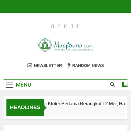
Skip
to
content
Masjiduna
Referensi Berita Islam Indonesia
NEWSLETTER
RANDOM NEWS
MENU
Calon Jemaah Haji Kloter Pertama Berangkat 12 Mei, Hati-h
HEADLINES
2 Tahun Ago