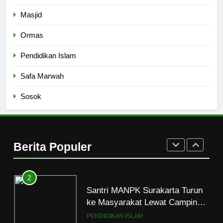
8
Mau Masuk Surga, Tapi Takut
Masjid
Mati
Ormas
HIKMAH
Pendidikan Islam
1
Safa Marwah
Mahasiswa dan Santri Serukan
Tolak Kekerasan Seksual di
Sosok
Lingkungan Kampus dan
PENDIDIKAN ISLAM
Pesantren
2
Berita Populer
Santri MANPK Surakarta Turun
ke Masyarakat Lewat Camping
Dakwah Ramadan
PENDIDIKAN ISLAM
3
Siniar Fakultas Syariah dan