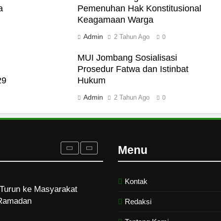
a
Pemenuhan Hak Konstitusional
Keagamaan Warga
i Darat
Admin
2 Tahun Ago
0
MUI Jombang Sosialisasi
Prosedur Fatwa dan Istinbat
29
Hukum
akut Mati
Admin
2 Tahun Ago
0
rukan Tolak Kekerasan
ampus dan Pesantren
Menu
Kontak
Turun ke Masyarakat
Ramadan
Redaksi