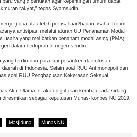
n baru yang diperlukan agar kepentingan umum dapat
akmuran rakyat,” tegas Syamsudin
merger) dua atau lebih perusahaan/badan usaha, forum
adanya antisipasi melalui aturan UU Penanaman Modal
nis usaha yang melibatkan penanam modal asing (PMA)
ri dalam berkiprah di negeri sendiri.
yang terdiri dari para kiai pesantren dan utusan
 daerah di Indonesia. Selain soal RUU Antimonopoli dan
ahas soal RUU Penghapusan Kekerasan Seksual.
unas Alim Ulama ini akan digulirkan kembali pada sidang
lalu diresmikan sebagai keputusan Munas-Konbes NU 2019.
Masjiduna
Munas NU