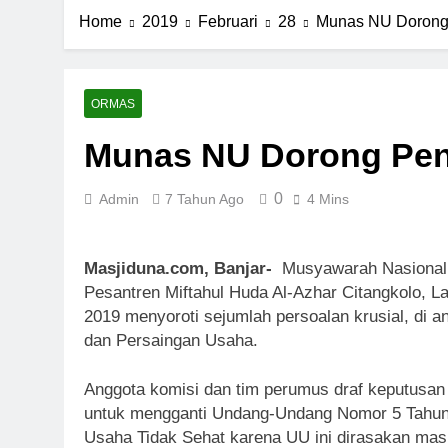
Home
2019
Februari
28
Munas NU Dorong
ORMAS
Munas NU Dorong Pe
0
Admin
7 Tahun Ago
4 Mins
Masjiduna.com, Banjar-
Musyawarah Nasional 
Pesantren Miftahul Huda Al-Azhar Citangkolo, La
2019 menyoroti sejumlah persoalan krusial, di
dan Persaingan Usaha.
Anggota komisi dan tim perumus draf keputus
untuk mengganti Undang-Undang Nomor 5 Tahun 
Usaha Tidak Sehat karena UU ini dirasakan ma