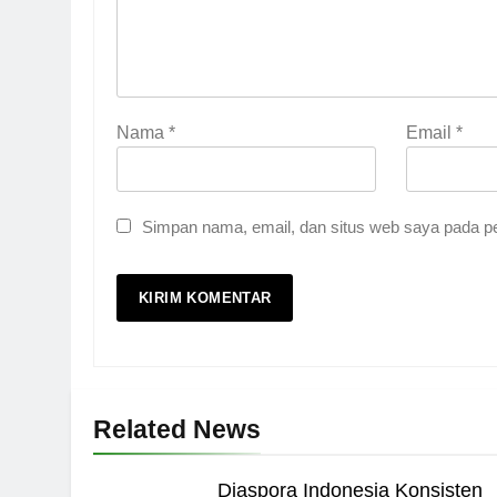
Nama
*
Email
*
Simpan nama, email, dan situs web saya pada pe
5
Pernah Galau? Ini Jalan 
HIKMAH
6
Related News
Ngopi Bareng; Romantis
HIKMAH
Diaspora Indonesia Konsisten