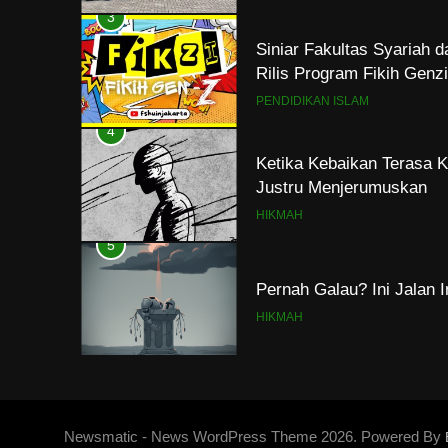
3
Siniar Fakultas Syariah 
Rilis Program Fikih Gen
PENDIDIKAN ISLAM
4
Ketika Kebaikan Terasa K
Justru Menjerumuskan
HIKMAH
5
Pernah Galau? Ini Jalan 
HIKMAH
6
Ngopi Bareng; Romantis
HIKMAH
Newsmatic - News WordPress Theme 2026. Powered By