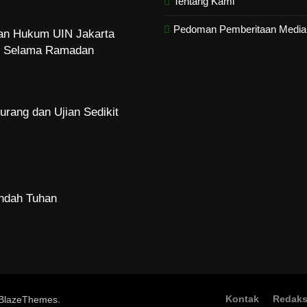
Tentang Kami
Pedoman Pemberitaan Media 
dan Hukum UIN Jakarta
zi Selama Ramadan
urang dan Ujian Sedikit
Indah Tuhan
me Abadi
.
Kontak
Redaks
BlazeThemes