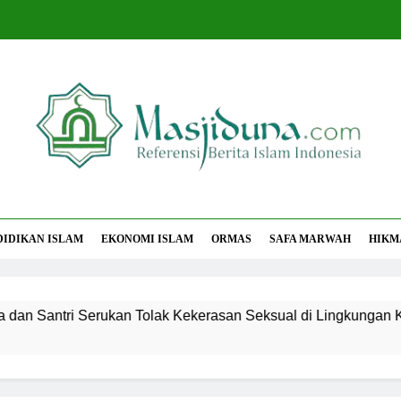
jiduna
Berita Islam Indonesia
DIDIKAN ISLAM
EKONOMI ISLAM
ORMAS
SAFA MARWAH
HIKM
ntri Serukan Tolak Kekerasan Seksual di Lingkungan Kampus