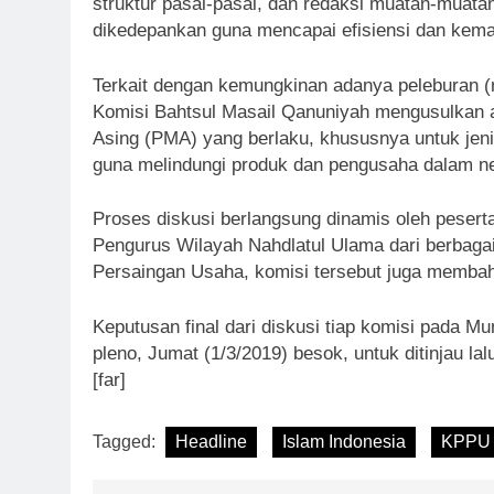
struktur pasal-pasal, dan redaksi muatan-muata
dikedepankan guna mencapai efisiensi dan kem
Terkait dengan kemungkinan adanya peleburan (
Komisi Bahtsul Masail Qanuniyah mengusulkan 
Asing (PMA) yang berlaku, khususnya untuk je
guna melindungi produk dan pengusaha dalam nege
Proses diskusi berlangsung dinamis oleh peserta 
Pengurus Wilayah Nahdlatul Ulama dari berbagai
Persaingan Usaha, komisi tersebut juga memb
Keputusan final dari diskusi tiap komisi pada M
pleno, Jumat (1/3/2019) besok, untuk ditinjau 
[far]
Tagged:
Headline
Islam Indonesia
KPPU