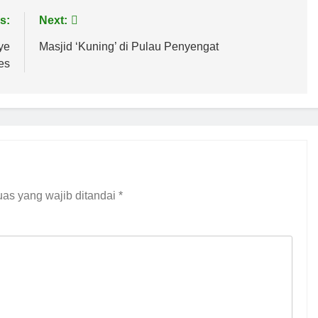
s:
Next:
ye
Masjid ‘Kuning’ di Pulau Penyengat
es
as yang wajib ditandai
*