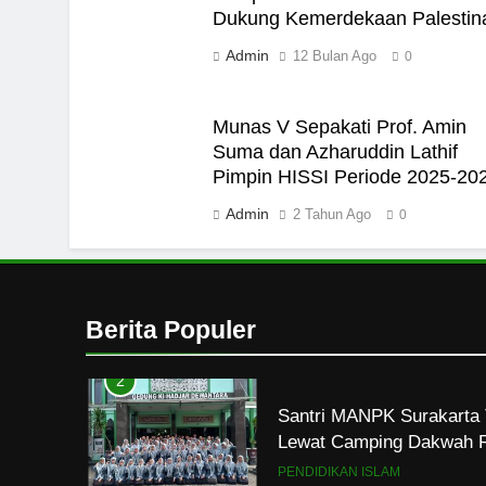
7
Dukung Kemerdekaan Palestin
Admin
Kopi Beneran Versus Kop
12 Bulan Ago
0
HIKMAH
Munas V Sepakati Prof. Amin
8
Suma dan Azharuddin Lathif
Pimpin HISSI Periode 2025-20
Mau Masuk Surga, Tapi T
HIKMAH
Admin
2 Tahun Ago
0
1
Mahasiswa dan Santri Se
Seksual di Lingkungan K
Berita Populer
PENDIDIKAN ISLAM
2
Santri MANPK Surakarta 
Lewat Camping Dakwah 
PENDIDIKAN ISLAM