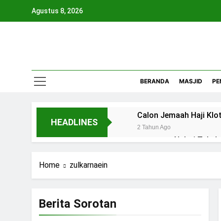
Skip
Agustus 8, 2026
to
content
Mas
Referensi 
BERANDA
MASJID
PE
Calon Jemaah Haji Klot
HEADLINES
2 Tahun Ago
Naluri Takab
2 Bulan Ago
Ketaatan Be
Home
zulkarnaein
3 Bulan Ago
Mahasiswa d
Berita Sorotan
3 Bulan Ago
Kesadaran a