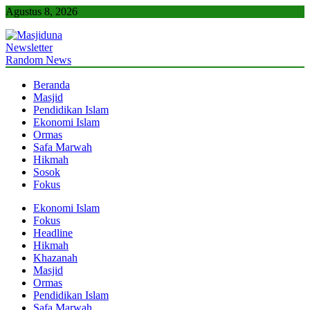
Skip
Agustus 8, 2026
to
content
Newsletter
Masjiduna
Referensi Berita Islam Indonesia
Random News
Beranda
Masjid
Pendidikan Islam
Ekonomi Islam
Ormas
Safa Marwah
Hikmah
Sosok
Fokus
Ekonomi Islam
Fokus
Headline
Hikmah
Khazanah
Masjid
Ormas
Pendidikan Islam
Safa Marwah