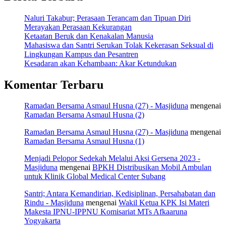
Naluri Takabur; Perasaan Terancam dan Tipuan Diri
Merayakan Perasaan Kekurangan
Ketaatan Beruk dan Kenakalan Manusia
Mahasiswa dan Santri Serukan Tolak Kekerasan Seksual di
Lingkungan Kampus dan Pesantren
Kesadaran akan Kehambaan: Akar Ketundukan
Komentar Terbaru
Ramadan Bersama Asmaul Husna (27) - Masjiduna
mengenai
Ramadan Bersama Asmaul Husna (2)
Ramadan Bersama Asmaul Husna (27) - Masjiduna
mengenai
Ramadan Bersama Asmaul Husna (1)
Menjadi Pelopor Sedekah Melalui Aksi Gersena 2023 -
Masjiduna
mengenai
BPKH Distribusikan Mobil Ambulan
untuk Klinik Global Medical Center Subang
Santri; Antara Kemandirian, Kedisiplinan, Persahabatan dan
Rindu - Masjiduna
mengenai
Wakil Ketua KPK Isi Materi
Makesta IPNU-IPPNU Komisariat MTs Afkaaruna
Yogyakarta