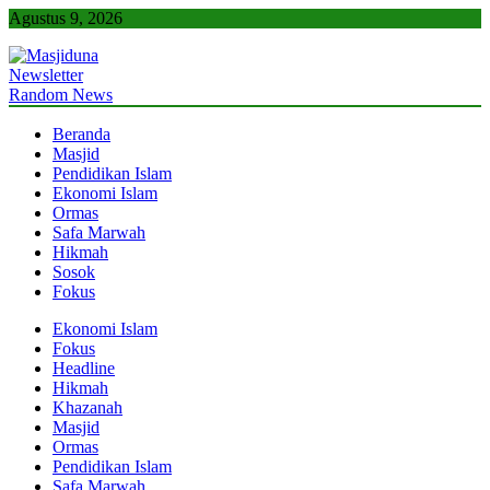
Skip
Agustus 9, 2026
to
content
Newsletter
Masjiduna
Referensi Berita Islam Indonesia
Random News
Beranda
Masjid
Pendidikan Islam
Ekonomi Islam
Ormas
Safa Marwah
Hikmah
Sosok
Fokus
Ekonomi Islam
Fokus
Headline
Hikmah
Khazanah
Masjid
Ormas
Pendidikan Islam
Safa Marwah