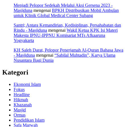
Menjadi Pelopor Sedekah Melalui Aksi Gersena 2023 -
Masjiduna
mengenai
BPKH Distribusikan Mobil Ambulan
untuk Klinik Global Medical Center Subang
Santri; Antara Kemandirian, Kedisiplinan, Persahabatan dan
Rindu - Masjiduna
mengenai
Wakil Ketua KPK Isi Materi
Makesta IPNU-IPPNU Komisariat MTs Afkaaruna
Yogyakarta
KH Saleh Darat, Pelopor Penerjamah Al-Quran Bahasa Jawa
- Masjiduna
mengenai
“Sabilal Muhtadin”, Karya Ulama
Nusantara Bagi Dunia
Kategori
Ekonomi Islam
Fokus
Headline
Hikmah
Khazanah
Masjid
Ormas
Pendidikan Islam
Safa Marwah