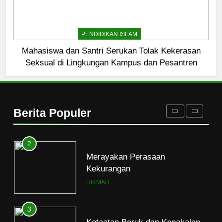
1
PENDIDIKAN ISLAM
Naluri Takabur; Perasaan
Mahasiswa dan Santri Serukan Tolak Kekerasan
Terancam dan Tipuan Diri
Seksual di Lingkungan Kampus dan Pesantren
HIKMAH
2
Merayakan Perasaan
Berita Populer
Kekurangan
HIKMAH
3
Ketaatan Beruk dan Kenakalan
Manusia
HIKMAH