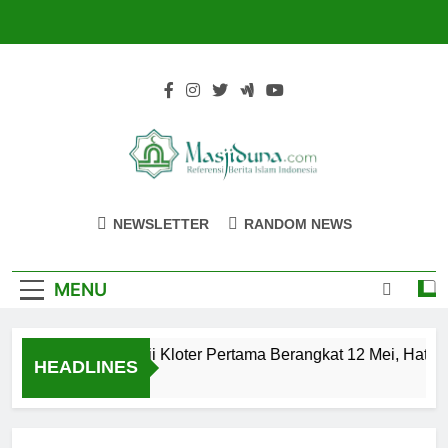
Skip
to
content
Masjiduna
Referensi Berita Islam Indonesia
NEWSLETTER
RANDOM NEWS
MENU
Calon Jemaah Haji Kloter Pertama Berangkat 12 Mei, Hati-h
HEADLINES
2 Tahun Ago