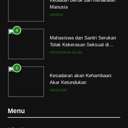
4
Mahasiswa dan Santri Serukan
Tolak Kekerasan Seksual di
Lingkungan Kampus dan
PENDIDIKAN ISLAM
Pesantren
5
Kesadaran akan Kehambaan:
Akar Ketundukan
HEADLINE
6
Kebutuhan versus Keinginan
HIKMAH
Menu
7
Santri MANPK Surakarta Turun