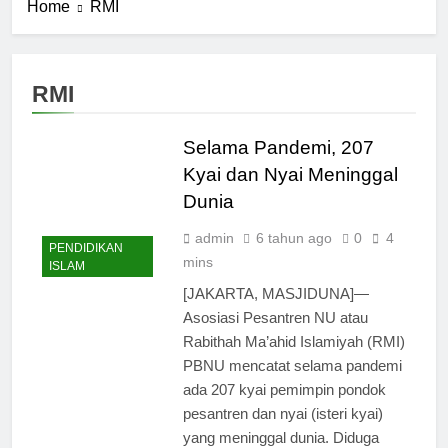
Home
RMI
RMI
Selama Pandemi, 207
Kyai dan Nyai Meninggal
Dunia
admin
6 tahun ago
0
4
PENDIDIKAN
mins
ISLAM
[JAKARTA, MASJIDUNA]—
Asosiasi Pesantren NU atau
Rabithah Ma’ahid Islamiyah (RMI)
PBNU mencatat selama pandemi
ada 207 kyai pemimpin pondok
pesantren dan nyai (isteri kyai)
yang meninggal dunia. Diduga