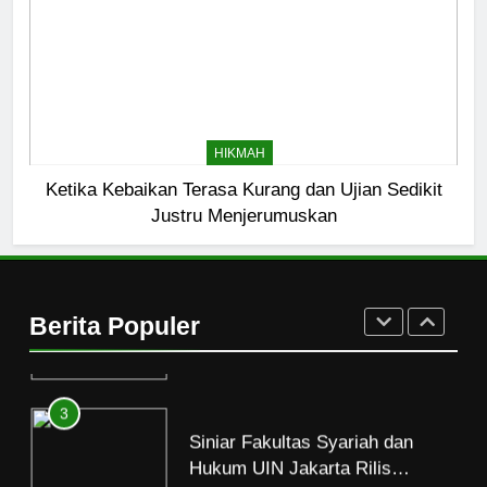
Mati
HIKMAH
1
Mahasiswa dan Santri Serukan
HIKMAH
Tolak Kekerasan Seksual di
Lingkungan Kampus dan
Ketika Kebaikan Terasa Kurang dan Ujian Sedikit
PENDIDIKAN ISLAM
Pesantren
Justru Menjerumuskan
2
Santri MANPK Surakarta Turun
ke Masyarakat Lewat Camping
Berita Populer
Dakwah Ramadan
PENDIDIKAN ISLAM
3
Siniar Fakultas Syariah dan
Hukum UIN Jakarta Rilis
Program Fikih Genzi Selama
PENDIDIKAN ISLAM