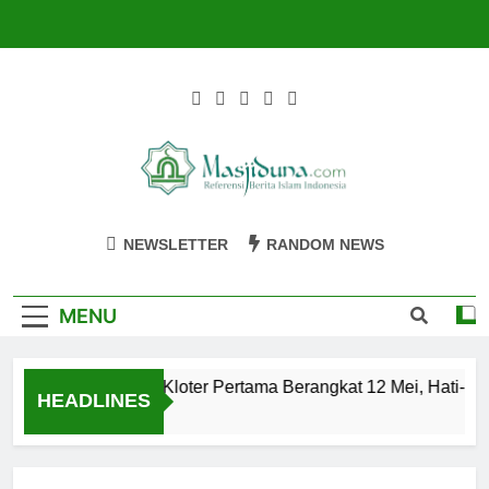
Skip
to
content
Masjiduna
Referensi Berita Islam Indonesia
NEWSLETTER
RANDOM NEWS
MENU
Calon Jemaah Haji Kloter Pertama Berangkat 12 Mei, Hati-hat
HEADLINES
2 Tahun Ago