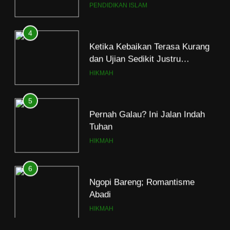
Ramadan
4
Ketika Kebaikan Terasa Kurang
dan Ujian Sedikit Justru
Menjerumuskan
HIKMAH
5
Pernah Galau? Ini Jalan Indah
Tuhan
HIKMAH
6
Ngopi Bareng; Romantisme
Abadi
HIKMAH
7