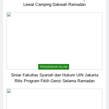
Lewat Camping Dakwah Ramadan
5
Pernah Galau? Ini Jalan Indah
Tuhan
HIKMAH
6
Ngopi Bareng; Romantisme
Abadi
HIKMAH
PENDIDIKAN ISLAM
7
Siniar Fakultas Syariah dan Hukum UIN Jakarta
Kopi Beneran Versus Kopi Darat
Rilis Program Fikih Genzi Selama Ramadan
HIKMAH
8
Mau Masuk Surga, Tapi Takut