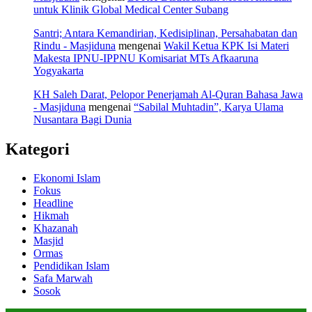
untuk Klinik Global Medical Center Subang
Santri; Antara Kemandirian, Kedisiplinan, Persahabatan dan
Rindu - Masjiduna
mengenai
Wakil Ketua KPK Isi Materi
Makesta IPNU-IPPNU Komisariat MTs Afkaaruna
Yogyakarta
KH Saleh Darat, Pelopor Penerjamah Al-Quran Bahasa Jawa
- Masjiduna
mengenai
“Sabilal Muhtadin”, Karya Ulama
Nusantara Bagi Dunia
Kategori
Ekonomi Islam
Fokus
Headline
Hikmah
Khazanah
Masjid
Ormas
Pendidikan Islam
Safa Marwah
Sosok