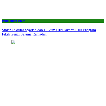
Pendidikan Islam
Siniar Fakultas Syariah dan Hukum UIN Jakarta Rilis Program
Fikih Genzi Selama Ramadan