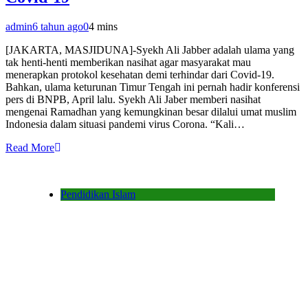
admin
6 tahun ago
0
4 mins
[JAKARTA, MASJIDUNA]-Syekh Ali Jabber adalah ulama yang
tak henti-henti memberikan nasihat agar masyarakat mau
menerapkan protokol kesehatan demi terhindar dari Covid-19.
Bahkan, ulama keturunan Timur Tengah ini pernah hadir konferensi
pers di BNPB, April lalu. Syekh Ali Jaber memberi nasihat
mengenai Ramadhan yang kemungkinan besar dilalui umat muslim
Indonesia dalam situasi pandemi virus Corona. “Kali…
Read More
Pendidikan Islam