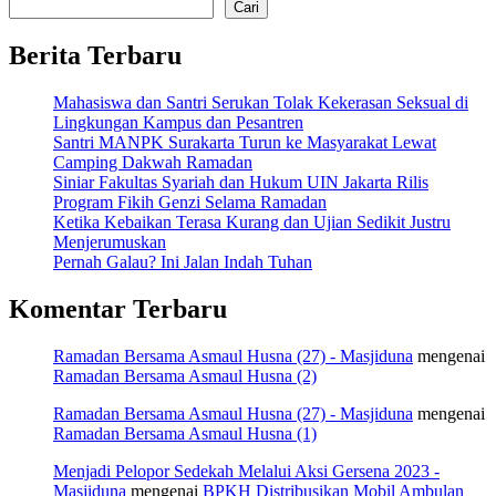
Cari
Berita Terbaru
Mahasiswa dan Santri Serukan Tolak Kekerasan Seksual di
Lingkungan Kampus dan Pesantren
Santri MANPK Surakarta Turun ke Masyarakat Lewat
Camping Dakwah Ramadan
Siniar Fakultas Syariah dan Hukum UIN Jakarta Rilis
Program Fikih Genzi Selama Ramadan
Ketika Kebaikan Terasa Kurang dan Ujian Sedikit Justru
Menjerumuskan
Pernah Galau? Ini Jalan Indah Tuhan
Komentar Terbaru
Ramadan Bersama Asmaul Husna (27) - Masjiduna
mengenai
Ramadan Bersama Asmaul Husna (2)
Ramadan Bersama Asmaul Husna (27) - Masjiduna
mengenai
Ramadan Bersama Asmaul Husna (1)
Menjadi Pelopor Sedekah Melalui Aksi Gersena 2023 -
Masjiduna
mengenai
BPKH Distribusikan Mobil Ambulan