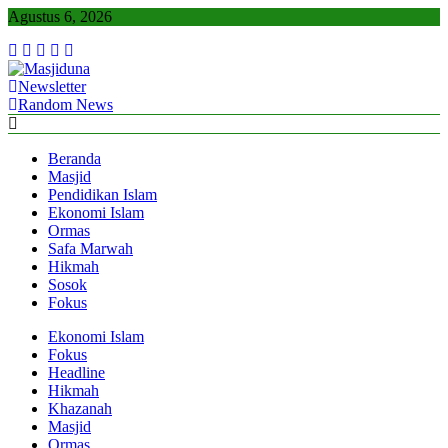
Skip
Agustus 6, 2026
to
content
Newsletter
Masjiduna
Referensi Berita Islam Indonesia
Random News
Beranda
Masjid
Pendidikan Islam
Ekonomi Islam
Ormas
Safa Marwah
Hikmah
Sosok
Fokus
Ekonomi Islam
Fokus
Headline
Hikmah
Khazanah
Masjid
Ormas