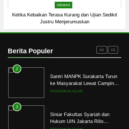
Mau Masuk Surga, Tapi Takut
HIKMAH
Mati
Ketika Kebaikan Terasa Kurang dan Ujian Sedikit
HIKMAH
Justru Menjerumuskan
1
Mahasiswa dan Santri Serukan
Tolak Kekerasan Seksual di
Berita Populer
Lingkungan Kampus dan
PENDIDIKAN ISLAM
Pesantren
2
Santri MANPK Surakarta Turun
ke Masyarakat Lewat Camping
Dakwah Ramadan
PENDIDIKAN ISLAM
3
Siniar Fakultas Syariah dan
Hukum UIN Jakarta Rilis
Program Fikih Genzi Selama