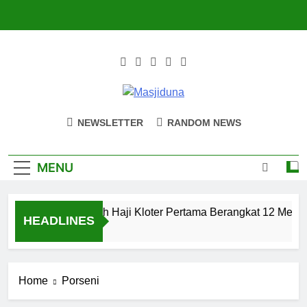
Skip
to
content
Masjiduna
Referensi Berita Islam Indonesia
NEWSLETTER
RANDOM NEWS
MENU
Calon Jemaah Haji Kloter Pertama Berangkat 12 Mei, H
HEADLINES
2 Tahun Ago
Home
Porseni