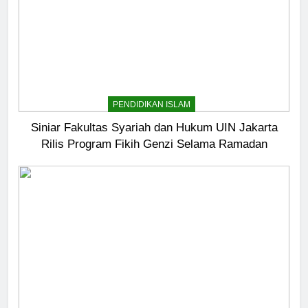
5
Pernah Galau? Ini Jalan Indah
Tuhan
HIKMAH
PENDIDIKAN ISLAM
6
Ngopi Bareng; Romantisme
Siniar Fakultas Syariah dan Hukum UIN Jakarta
Abadi
Rilis Program Fikih Genzi Selama Ramadan
HIKMAH
7
Kopi Beneran Versus Kopi Darat
HIKMAH
8