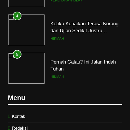
PENDIDIKAN ISLAM
Ramadan
4
Ketika Kebaikan Terasa Kurang
dan Ujian Sedikit Justru
Menjerumuskan
HIKMAH
5
Pernah Galau? Ini Jalan Indah
Tuhan
HIKMAH
6
Menu
Ngopi Bareng; Romantisme
Abadi
HIKMAH
Kontak
Redaksi