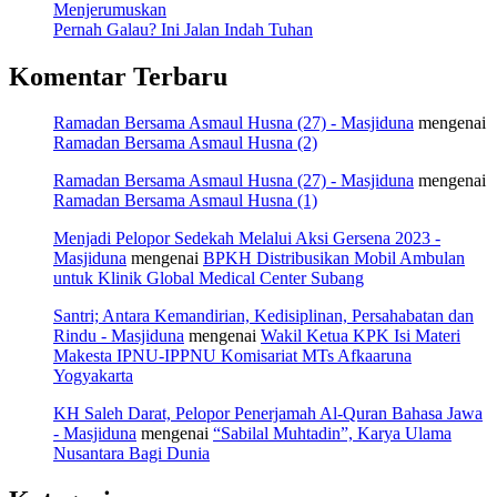
Menjerumuskan
Pernah Galau? Ini Jalan Indah Tuhan
Komentar Terbaru
Ramadan Bersama Asmaul Husna (27) - Masjiduna
mengenai
Ramadan Bersama Asmaul Husna (2)
Ramadan Bersama Asmaul Husna (27) - Masjiduna
mengenai
Ramadan Bersama Asmaul Husna (1)
Menjadi Pelopor Sedekah Melalui Aksi Gersena 2023 -
Masjiduna
mengenai
BPKH Distribusikan Mobil Ambulan
untuk Klinik Global Medical Center Subang
Santri; Antara Kemandirian, Kedisiplinan, Persahabatan dan
Rindu - Masjiduna
mengenai
Wakil Ketua KPK Isi Materi
Makesta IPNU-IPPNU Komisariat MTs Afkaaruna
Yogyakarta
KH Saleh Darat, Pelopor Penerjamah Al-Quran Bahasa Jawa
- Masjiduna
mengenai
“Sabilal Muhtadin”, Karya Ulama
Nusantara Bagi Dunia