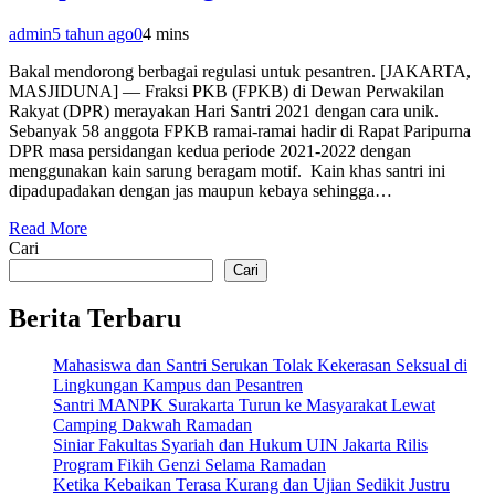
admin
5 tahun ago
0
4 mins
Bakal mendorong berbagai regulasi untuk pesantren. [JAKARTA,
MASJIDUNA] –– Fraksi PKB (FPKB) di Dewan Perwakilan
Rakyat (DPR) merayakan Hari Santri 2021 dengan cara unik.
Sebanyak 58 anggota FPKB ramai-ramai hadir di Rapat Paripurna
DPR masa persidangan kedua periode 2021-2022 dengan
menggunakan kain sarung beragam motif. Kain khas santri ini
dipadupadakan dengan jas maupun kebaya sehingga…
Read More
Cari
Cari
Berita Terbaru
Mahasiswa dan Santri Serukan Tolak Kekerasan Seksual di
Lingkungan Kampus dan Pesantren
Santri MANPK Surakarta Turun ke Masyarakat Lewat
Camping Dakwah Ramadan
Siniar Fakultas Syariah dan Hukum UIN Jakarta Rilis
Program Fikih Genzi Selama Ramadan
Ketika Kebaikan Terasa Kurang dan Ujian Sedikit Justru