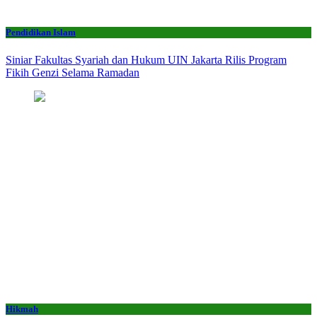
Pendidikan Islam
Siniar Fakultas Syariah dan Hukum UIN Jakarta Rilis Program
Fikih Genzi Selama Ramadan
Hikmah