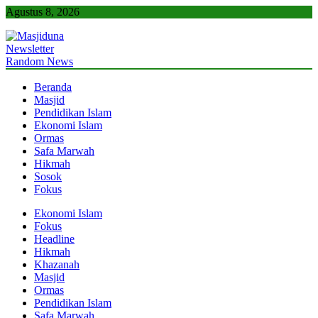
Skip
Agustus 8, 2026
to
content
Newsletter
Masjiduna
Referensi Berita Islam Indonesia
Random News
Beranda
Masjid
Pendidikan Islam
Ekonomi Islam
Ormas
Safa Marwah
Hikmah
Sosok
Fokus
Ekonomi Islam
Fokus
Headline
Hikmah
Khazanah
Masjid
Ormas
Pendidikan Islam
Safa Marwah