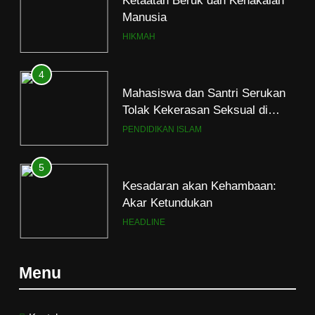
Manusia
HIKMAH
4
Mahasiswa dan Santri Serukan
Tolak Kekerasan Seksual di
Lingkungan Kampus dan
PENDIDIKAN ISLAM
Pesantren
5
Kesadaran akan Kehambaan:
Akar Ketundukan
HEADLINE
6
Menu
Kebutuhan versus Keinginan
HIKMAH