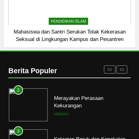
8
Etika Buruk Kaum “Bangsawan”
PENDIDIKAN ISLAM
HIKMAH
Mahasiswa dan Santri Serukan Tolak Kekerasan
Seksual di Lingkungan Kampus dan Pesantren
1
Naluri Takabur; Perasaan
Terancam dan Tipuan Diri
Berita Populer
HIKMAH
2
Merayakan Perasaan
Kekurangan
HIKMAH
3
Ketaatan Beruk dan Kenakalan