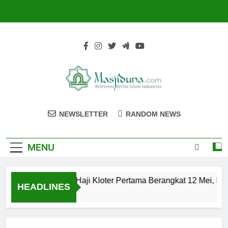
Skip
to
content
Masjiduna
Referensi Berita Islam Indonesia
NEWSLETTER
RANDOM NEWS
MENU
Calon Jemaah Haji Kloter Pertama Berangkat 12 Mei, Hat
HEADLINES
2 Tahun Ago