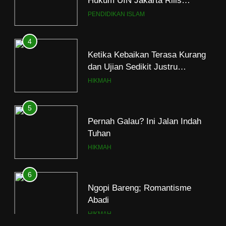
Ramadan
4
Ketika Kebaikan Terasa Kurang
dan Ujian Sedikit Justru
Menjerumuskan
HIKMAH
5
Pernah Galau? Ini Jalan Indah
Tuhan
HIKMAH
6
Ngopi Bareng; Romantisme
Abadi
HIKMAH
7