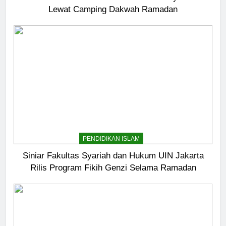
Lewat Camping Dakwah Ramadan
5
Pernah Galau? Ini Jalan Indah
Tuhan
HIKMAH
6
Ngopi Bareng; Romantisme
Abadi
HIKMAH
PENDIDIKAN ISLAM
7
Siniar Fakultas Syariah dan Hukum UIN Jakarta
Kopi Beneran Versus Kopi Darat
Rilis Program Fikih Genzi Selama Ramadan
HIKMAH
8
Mau Masuk Surga, Tapi Takut