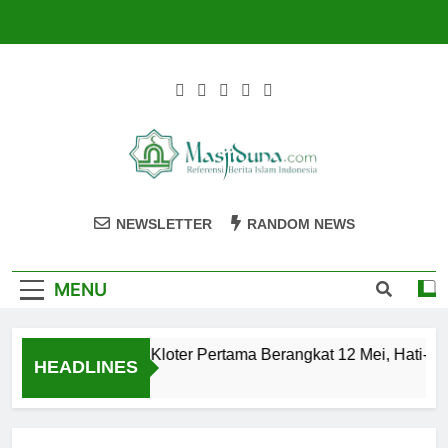
Skip
to
content
Masjiduna
Referensi Berita Islam Indonesia
NEWSLETTER
RANDOM NEWS
MENU
Calon Jemaah Haji Kloter Pertama Berangkat 12 Mei, Hati-hat
HEADLINES
2 Tahun Ago