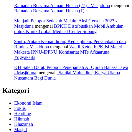
Ramadan Bersama Asmaul Husna (27) - Masjiduna
mengenai
Ramadan Bersama Asmaul Husna (1)
Menjadi Pelopor Sedekah Melalui Aksi Gersena 2023 -
Masjiduna
mengenai
BPKH Distribusikan Mobil Ambulan
untuk Klinik Global Medical Center Subang
Santri; Antara Kemandirian, Kedisiplinan, Persahabatan dan
Rindu - Masjiduna
mengenai
Wakil Ketua KPK Isi Materi
Makesta IPNU-IPPNU Komisariat MTs Afkaaruna
Yogyakarta
KH Saleh Darat, Pelopor Penerjamah Al-Quran Bahasa Jawa
- Masjiduna
mengenai
“Sabilal Muhtadin”, Karya Ulama
Nusantara Bagi Dunia
Kategori
Ekonomi Islam
Fokus
Headline
Hikmah
Khazanah
Masjid