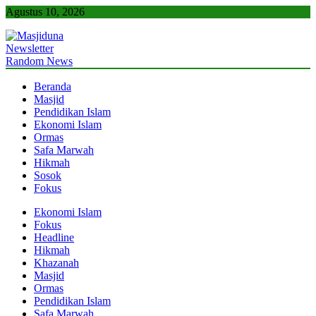
Skip
Agustus 10, 2026
to
content
Newsletter
Masjiduna
Referensi Berita Islam Indonesia
Random News
Beranda
Masjid
Pendidikan Islam
Ekonomi Islam
Ormas
Safa Marwah
Hikmah
Sosok
Fokus
Ekonomi Islam
Fokus
Headline
Hikmah
Khazanah
Masjid
Ormas
Pendidikan Islam
Safa Marwah