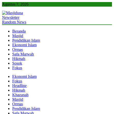
Skip
Agustus 7, 2026
to
content
Newsletter
Masjiduna
Referensi Berita Islam Indonesia
Random News
Beranda
Masjid
Pendidikan Islam
Ekonomi Islam
Ormas
Safa Marwah
Hikmah
Sosok
Fokus
Ekonomi Islam
Fokus
Headline
Hikmah
Khazanah
Masjid
Ormas
Pendidikan Islam
Safa Marwah