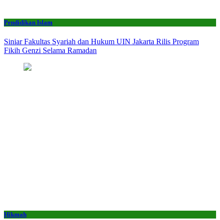
Pendidikan Islam
Siniar Fakultas Syariah dan Hukum UIN Jakarta Rilis Program
Fikih Genzi Selama Ramadan
Hikmah