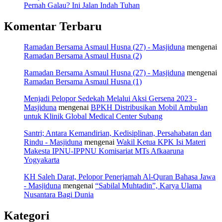
Pernah Galau? Ini Jalan Indah Tuhan
Komentar Terbaru
Ramadan Bersama Asmaul Husna (27) - Masjiduna
mengenai
Ramadan Bersama Asmaul Husna (2)
Ramadan Bersama Asmaul Husna (27) - Masjiduna
mengenai
Ramadan Bersama Asmaul Husna (1)
Menjadi Pelopor Sedekah Melalui Aksi Gersena 2023 -
Masjiduna
mengenai
BPKH Distribusikan Mobil Ambulan
untuk Klinik Global Medical Center Subang
Santri; Antara Kemandirian, Kedisiplinan, Persahabatan dan
Rindu - Masjiduna
mengenai
Wakil Ketua KPK Isi Materi
Makesta IPNU-IPPNU Komisariat MTs Afkaaruna
Yogyakarta
KH Saleh Darat, Pelopor Penerjamah Al-Quran Bahasa Jawa
- Masjiduna
mengenai
“Sabilal Muhtadin”, Karya Ulama
Nusantara Bagi Dunia
Kategori