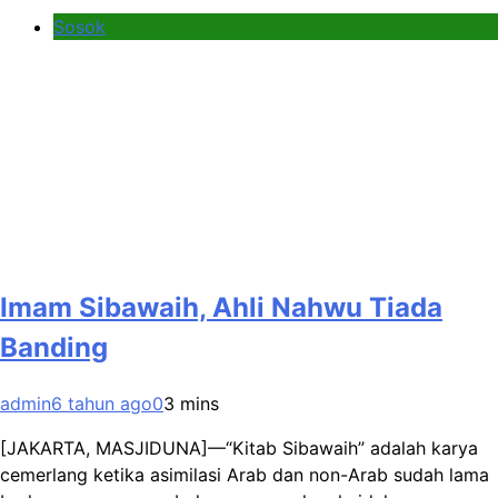
Sosok
Imam Sibawaih, Ahli Nahwu Tiada
Banding
admin
6 tahun ago
0
3 mins
[JAKARTA, MASJIDUNA]—“Kitab Sibawaih” adalah karya
cemerlang ketika asimilasi Arab dan non-Arab sudah lama