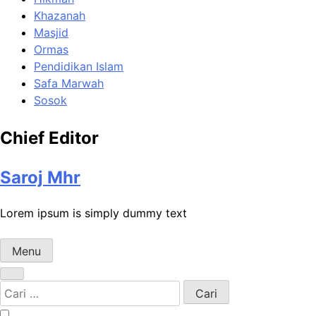
Khazanah
Masjid
Ormas
Pendidikan Islam
Safa Marwah
Sosok
Chief Editor
Saroj Mhr
Lorem ipsum is simply dummy text
Menu
Cari
untuk: