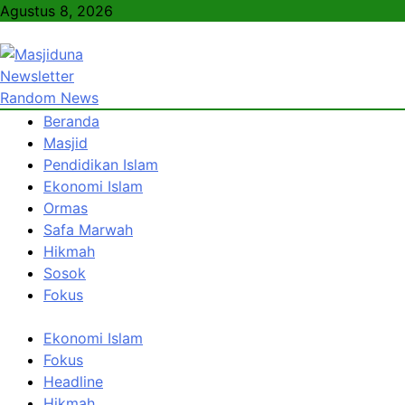
Skip
Agustus 8, 2026
to
content
Newsletter
Masjiduna
Referensi Berita Islam Indonesia
Random News
Beranda
Masjid
Pendidikan Islam
Ekonomi Islam
Ormas
Safa Marwah
Hikmah
Sosok
Fokus
Ekonomi Islam
Fokus
Headline
Hikmah