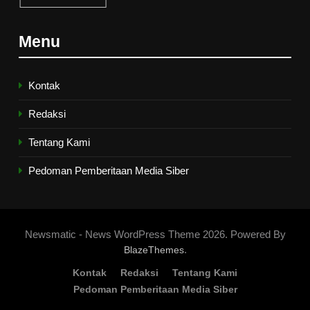
6
Menu
Ngopi Bareng; Romantisme
Abadi
HIKMAH
Kontak
Redaksi
7
Tentang Kami
Kopi Beneran Versus Kopi Darat
HIKMAH
Pedoman Pemberitaan Media Siber
8
Mau Masuk Surga, Tapi Takut
Newsmatic - News WordPress Theme 2026. Powered By
Mati
.
BlazeThemes
HIKMAH
Kontak
Redaksi
Tentang Kami
Pedoman Pemberitaan Media Siber
1