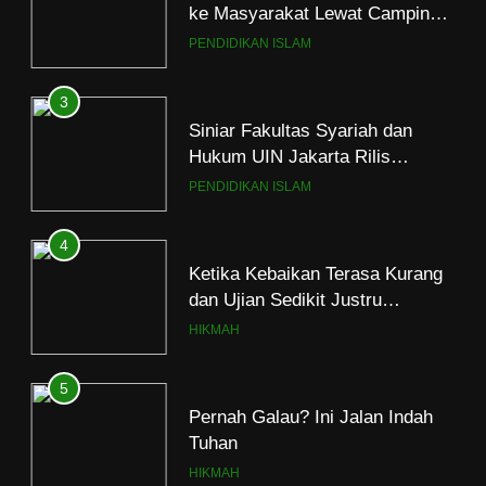
ke Masyarakat Lewat Camping
Dakwah Ramadan
PENDIDIKAN ISLAM
3
Siniar Fakultas Syariah dan
Hukum UIN Jakarta Rilis
Program Fikih Genzi Selama
PENDIDIKAN ISLAM
Ramadan
4
Ketika Kebaikan Terasa Kurang
dan Ujian Sedikit Justru
Menjerumuskan
HIKMAH
5
Pernah Galau? Ini Jalan Indah
Tuhan
HIKMAH