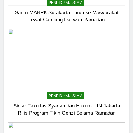
PENDIDIKAN ISLAM
Santri MANPK Surakarta Turun ke Masyarakat
Lewat Camping Dakwah Ramadan
5
Pernah Galau? Ini Jalan Indah
Tuhan
HIKMAH
PENDIDIKAN ISLAM
6
Ngopi Bareng; Romantisme
Siniar Fakultas Syariah dan Hukum UIN Jakarta
Abadi
Rilis Program Fikih Genzi Selama Ramadan
HIKMAH