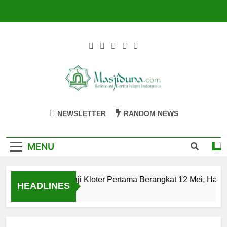
Skip
to
content
Masjiduna
Referensi Berita Islam Indonesia
NEWSLETTER
RANDOM NEWS
MENU
Calon Jemaah Haji Kloter Pertama Berangkat 12 Mei, Hati-h
HEADLINES
2 Tahun Ago