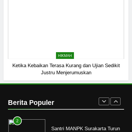
7
Kopi Beneran Versus Kopi Darat
HIKMAH
8
Mau Masuk Surga, Tapi Takut
HIKMAH
Mati
Ketika Kebaikan Terasa Kurang dan Ujian Sedikit
HIKMAH
Justru Menjerumuskan
1
Mahasiswa dan Santri Serukan
Tolak Kekerasan Seksual di
Berita Populer
Lingkungan Kampus dan
PENDIDIKAN ISLAM
Pesantren
2
Santri MANPK Surakarta Turun