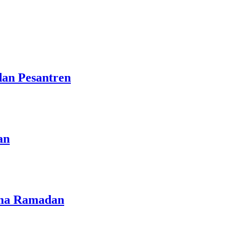
dan Pesantren
an
lama Ramadan