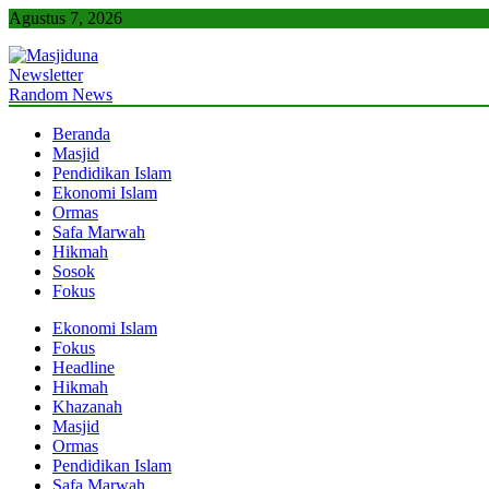
Skip
Agustus 7, 2026
to
content
Newsletter
Masjiduna
Referensi Berita Islam Indonesia
Random News
Beranda
Masjid
Pendidikan Islam
Ekonomi Islam
Ormas
Safa Marwah
Hikmah
Sosok
Fokus
Ekonomi Islam
Fokus
Headline
Hikmah
Khazanah
Masjid
Ormas
Pendidikan Islam
Safa Marwah