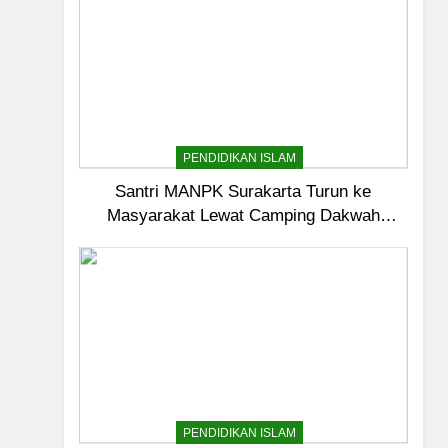
PENDIDIKAN ISLAM
Santri MANPK Surakarta Turun ke
Masyarakat Lewat Camping Dakwah
Ramadan
5
Pernah Galau? Ini Jalan 
HIKMAH
PENDIDIKAN ISLAM