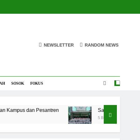
NEWSLETTER
RANDOM NEWS
AH
SOSOK
FOKUS
mpus dan Pesantren
Santri MANPK Surakarta
5 Bulan Ago