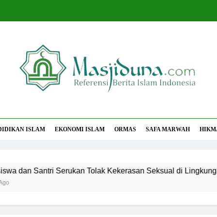
jiduna
Berita Islam Indonesia
DIDIKAN ISLAM
EKONOMI ISLAM
ORMAS
SAFA MARWAH
HIKM
n Santri Serukan Tolak Kekerasan Seksual di Lingkungan Ka