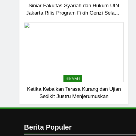
6
Siniar Fakultas Syariah dan Hukum UIN
Jakarta Rilis Program Fikih Genzi Selama
Ngopi Bareng; Romantis
Ramadan
HIKMAH
7
Kopi Beneran Versus Kop
HIKMAH
8
HIKMAH
Mau Masuk Surga, Tapi T
Ketika Kebaikan Terasa Kurang dan Ujian
HIKMAH
Sedikit Justru Menjerumuskan
1
Mahasiswa dan Santri Se
Seksual di Lingkungan K
Berita Populer
PENDIDIKAN ISLAM