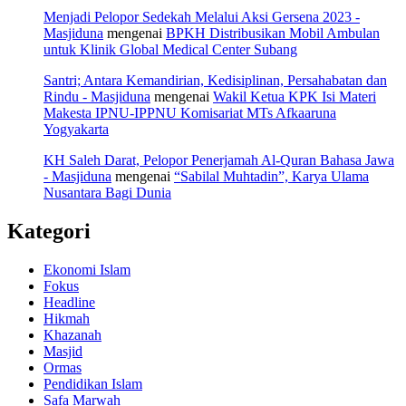
Menjadi Pelopor Sedekah Melalui Aksi Gersena 2023 -
Masjiduna
mengenai
BPKH Distribusikan Mobil Ambulan
untuk Klinik Global Medical Center Subang
Santri; Antara Kemandirian, Kedisiplinan, Persahabatan dan
Rindu - Masjiduna
mengenai
Wakil Ketua KPK Isi Materi
Makesta IPNU-IPPNU Komisariat MTs Afkaaruna
Yogyakarta
KH Saleh Darat, Pelopor Penerjamah Al-Quran Bahasa Jawa
- Masjiduna
mengenai
“Sabilal Muhtadin”, Karya Ulama
Nusantara Bagi Dunia
Kategori
Ekonomi Islam
Fokus
Headline
Hikmah
Khazanah
Masjid
Ormas
Pendidikan Islam
Safa Marwah