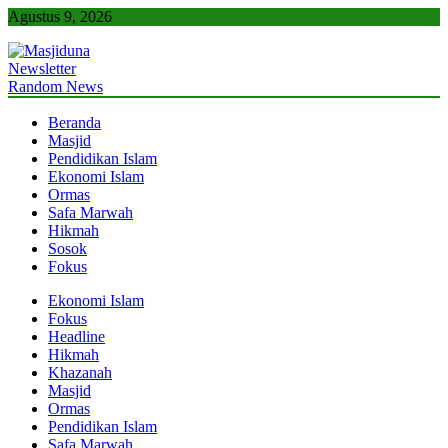
Skip
Agustus 9, 2026
to
content
Newsletter
Masjiduna
Referensi Berita Islam Indonesia
Random News
Beranda
Masjid
Pendidikan Islam
Ekonomi Islam
Ormas
Safa Marwah
Hikmah
Sosok
Fokus
Ekonomi Islam
Fokus
Headline
Hikmah
Khazanah
Masjid
Ormas
Pendidikan Islam
Safa Marwah