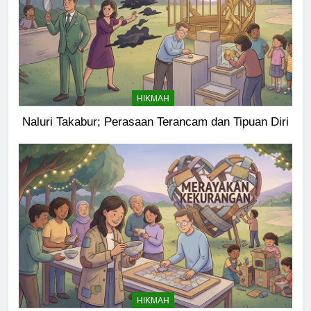
HIKMAH
Naluri Takabur; Perasaan Terancam dan Tipuan Diri
HIKMAH
5