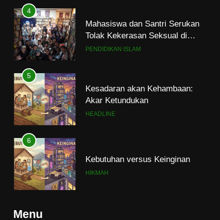
4
Mahasiswa dan Santri Serukan
Tolak Kekerasan Seksual di
Lingkungan Kampus dan
PENDIDIKAN ISLAM
Pesantren
5
Kesadaran akan Kehambaan:
Akar Ketundukan
HEADLINE
6
Kebutuhan versus Keinginan
HIKMAH
7
Menu
Santri MANPK Surakarta Turun