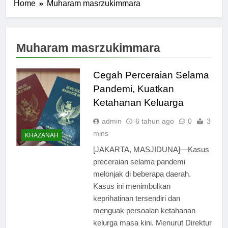
Home
Muharam masrzukimmara
Muharam masrzukimmara
Cegah Perceraian Selama
Pandemi, Kuatkan
Ketahanan Keluarga
admin
6 tahun ago
0
3
mins
KHAZANAH
[JAKARTA, MASJIDUNA]—Kasus
preceraian selama pandemi
melonjak di beberapa daerah.
Kasus ini menimbulkan
keprihatinan tersendiri dan
menguak persoalan ketahanan
kelurga masa kini. Menurut Direktur