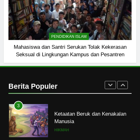
HIKMAH
1
Naluri Takabur; Perasaan
PENDIDIKAN ISLAM
Terancam dan Tipuan Diri
Mahasiswa dan Santri Serukan Tolak Kekerasan
HIKMAH
Seksual di Lingkungan Kampus dan Pesantren
2
Merayakan Perasaan
Kekurangan
Berita Populer
HIKMAH
3
Ketaatan Beruk dan Kenakalan
Manusia
HIKMAH