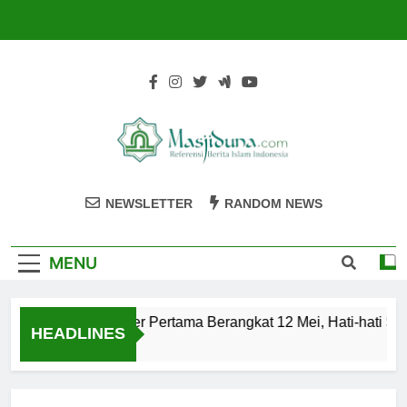
Skip
to
content
Masjiduna
Referensi Berita Islam Indonesia
NEWSLETTER
RANDOM NEWS
MENU
n Jemaah Haji Kloter Pertama Berangkat 12 Mei, Hati-hati Suh
HEADLINES
n Ago