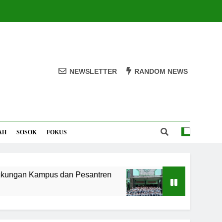
NEWSLETTER
RANDOM NEWS
AH
SOSOK
FOKUS
an Kampus dan Pesantren
Santri MANPK Surak
5 Bulan Ago