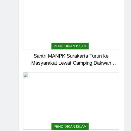
PENDIDIKAN ISLAM
Santri MANPK Surakarta Turun ke
Masyarakat Lewat Camping Dakwah
Ramadan
5
Pernah Galau? Ini Jalan 
HIKMAH
PENDIDIKAN ISLAM