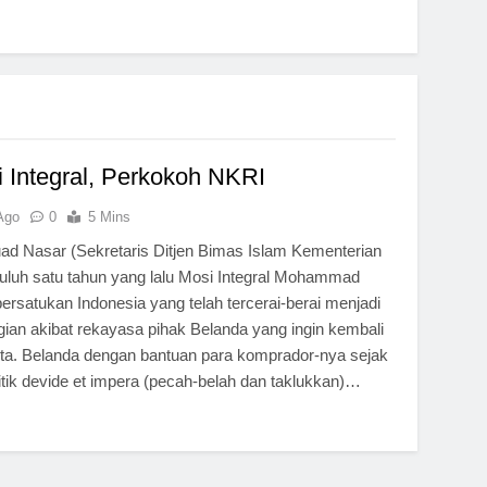
 Integral, Perkokoh NKRI
Ago
0
5 Mins
 Nasar (Sekretaris Ditjen Bimas Islam Kementerian
uh satu tahun yang lalu Mosi Integral Mohammad
ersatukan Indonesia yang telah tercerai-berai menjadi
ian akibat rekayasa pihak Belanda yang ingin kembali
ita. Belanda dengan bantuan para komprador-nya sejak
tik devide et impera (pecah-belah dan taklukkan)…