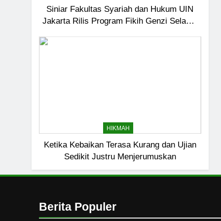
6
Siniar Fakultas Syariah dan Hukum UIN
Jakarta Rilis Program Fikih Genzi Selama
Ngopi Bareng; Romantis
Ramadan
HIKMAH
7
Kopi Beneran Versus Kop
HIKMAH
8
HIKMAH
Mau Masuk Surga, Tapi T
Ketika Kebaikan Terasa Kurang dan Ujian
HIKMAH
Sedikit Justru Menjerumuskan
1
Mahasiswa dan Santri Se
Seksual di Lingkungan K
Berita Populer
PENDIDIKAN ISLAM