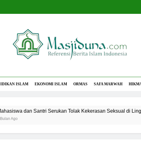
jiduna
Berita Islam Indonesia
IDIKAN ISLAM
EKONOMI ISLAM
ORMAS
SAFA MARWAH
HIKM
wa dan Santri Serukan Tolak Kekerasan Seksual di Lingkung
go