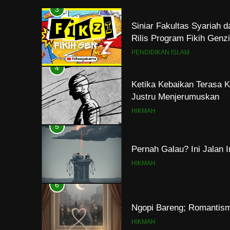
3
Siniar Fakultas Syariah 
Rilis Program Fikih Gen
PENDIDIKAN ISLAM
4
Ketika Kebaikan Terasa K
Justru Menjerumuskan
HIKMAH
5
Pernah Galau? Ini Jalan 
HIKMAH
6
Ngopi Bareng; Romantis
HIKMAH