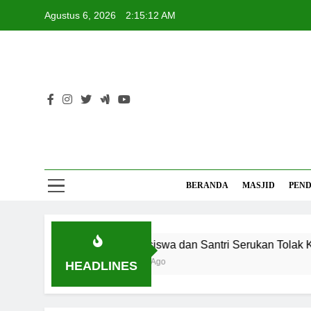
Skip
Agustus 6, 2026
2:15:12 AM
to
content
Mas
Referensi 
BERANDA
MASJID
PEND
Mahasiswa dan Santri Serukan Tolak Kekera
3 Bulan Ago
HEADLINES