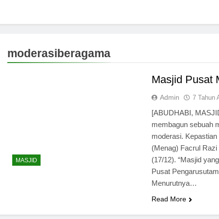
moderasiberagama
Masjid Pusat 
Admin
7 Tahun 
[ABUDHABI, MASJIDU
membagun sebuah mas
moderasi. Kepastia
(Menag) Facrul Razi 
(17/12). “Masjid yan
MASJID
Pusat Pengarusutama
Menurutnya…
Read More