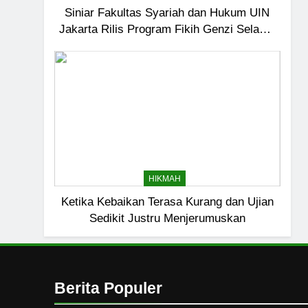
7
Siniar Fakultas Syariah dan Hukum UIN
Jakarta Rilis Program Fikih Genzi Selama
Kopi Beneran Versus Kop
Ramadan
HIKMAH
8
Mau Masuk Surga, Tapi T
HIKMAH
1
HIKMAH
Mahasiswa dan Santri Se
Ketika Kebaikan Terasa Kurang dan Ujian
Seksual di Lingkungan K
Sedikit Justru Menjerumuskan
PENDIDIKAN ISLAM
2
Santri MANPK Surakarta 
Lewat Camping Dakwah 
Berita Populer
PENDIDIKAN ISLAM