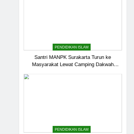
PENDIDIKAN ISLAM
Santri MANPK Surakarta Turun ke
Masyarakat Lewat Camping Dakwah
5
Ramadan
Pernah Galau? Ini Jalan 
HIKMAH
6
Ngopi Bareng; Romantis
HIKMAH
PENDIDIKAN ISLAM