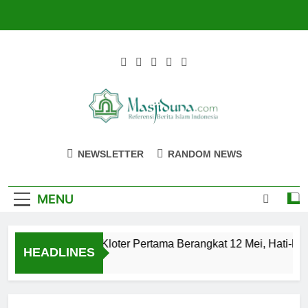
Skip
to
content
Masjiduna
Referensi Berita Islam Indonesia
NEWSLETTER
RANDOM NEWS
MENU
Calon Jemaah Haji Kloter Pertama Berangkat 12 Mei, Hati-hat
HEADLINES
2 Tahun Ago