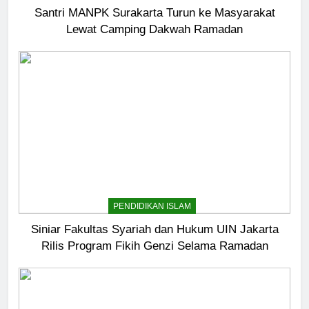
Santri MANPK Surakarta Turun ke Masyarakat
Lewat Camping Dakwah Ramadan
5
Pernah Galau? Ini Jalan Indah
Tuhan
HIKMAH
6
Ngopi Bareng; Romantisme
Abadi
HIKMAH
PENDIDIKAN ISLAM
7
Siniar Fakultas Syariah dan Hukum UIN Jakarta
Kopi Beneran Versus Kopi Darat
Rilis Program Fikih Genzi Selama Ramadan
HIKMAH
8