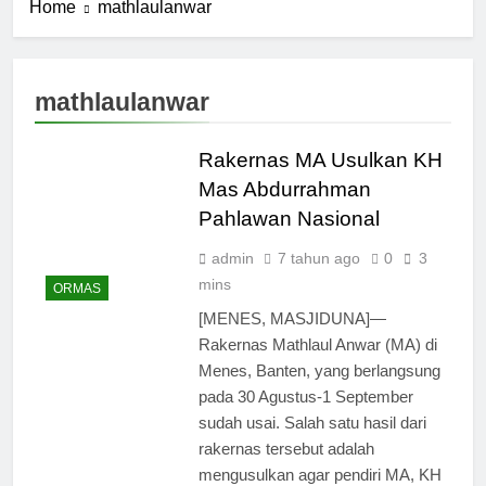
Home
mathlaulanwar
mathlaulanwar
Rakernas MA Usulkan KH
Mas Abdurrahman
Pahlawan Nasional
admin
7 tahun ago
0
3
mins
ORMAS
[MENES, MASJIDUNA]—
Rakernas Mathlaul Anwar (MA) di
Menes, Banten, yang berlangsung
pada 30 Agustus-1 September
sudah usai. Salah satu hasil dari
rakernas tersebut adalah
mengusulkan agar pendiri MA, KH