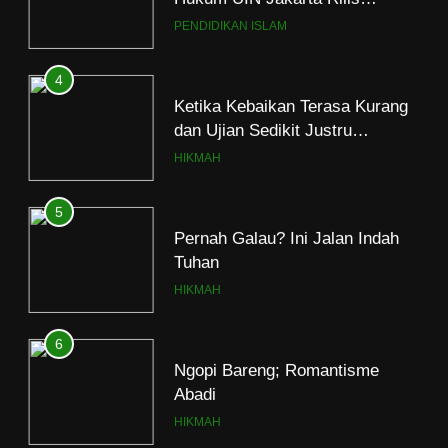
Program Fikih Genzi Selama
PENDIDIKAN ISLAM
Ramadan
4
Ketika Kebaikan Terasa Kurang
dan Ujian Sedikit Justru
Menjerumuskan
HIKMAH
5
Pernah Galau? Ini Jalan Indah
Tuhan
HIKMAH
6
Ngopi Bareng; Romantisme
Abadi
HIKMAH