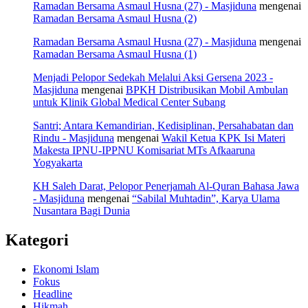
Ramadan Bersama Asmaul Husna (27) - Masjiduna
mengenai
Ramadan Bersama Asmaul Husna (2)
Ramadan Bersama Asmaul Husna (27) - Masjiduna
mengenai
Ramadan Bersama Asmaul Husna (1)
Menjadi Pelopor Sedekah Melalui Aksi Gersena 2023 -
Masjiduna
mengenai
BPKH Distribusikan Mobil Ambulan
untuk Klinik Global Medical Center Subang
Santri; Antara Kemandirian, Kedisiplinan, Persahabatan dan
Rindu - Masjiduna
mengenai
Wakil Ketua KPK Isi Materi
Makesta IPNU-IPPNU Komisariat MTs Afkaaruna
Yogyakarta
KH Saleh Darat, Pelopor Penerjamah Al-Quran Bahasa Jawa
- Masjiduna
mengenai
“Sabilal Muhtadin”, Karya Ulama
Nusantara Bagi Dunia
Kategori
Ekonomi Islam
Fokus
Headline
Hikmah