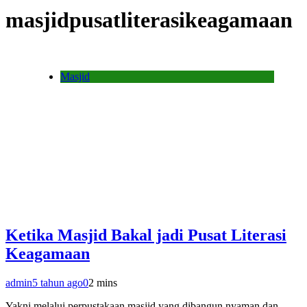
masjidpusatliterasikeagamaan
Masjid
Ketika Masjid Bakal jadi Pusat Literasi
Keagamaan
admin
5 tahun ago
0
2 mins
Yakni melalui perpustakaan masjid yang dibangun nyaman dan