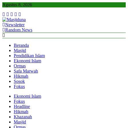
Skip
Agustus 8, 2026
to
content
Newsletter
Masjiduna
Referensi Berita Islam Indonesia
Random News
Beranda
Masjid
Pendidikan Islam
Ekonomi Islam
Ormas
Safa Marwah
Hikmah
Sosok
Fokus
Ekonomi Islam
Fokus
Headline
Hikmah
Khazanah
Masjid
Ormas