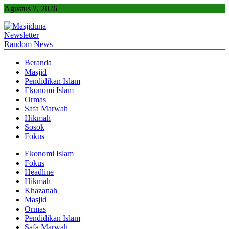
Skip
Agustus 7, 2026
to
content
Newsletter
Masjiduna
Referensi Berita Islam Indonesia
Random News
Beranda
Masjid
Pendidikan Islam
Ekonomi Islam
Ormas
Safa Marwah
Hikmah
Sosok
Fokus
Ekonomi Islam
Fokus
Headline
Hikmah
Khazanah
Masjid
Ormas
Pendidikan Islam
Safa Marwah