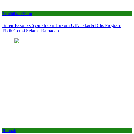
Pendidikan Islam
Siniar Fakultas Syariah dan Hukum UIN Jakarta Rilis Program
Fikih Genzi Selama Ramadan
Hikmah