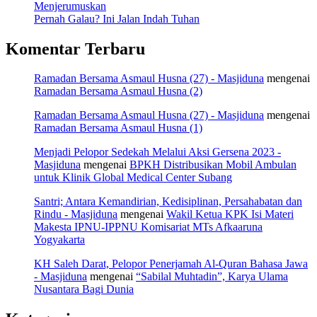
Menjerumuskan
Pernah Galau? Ini Jalan Indah Tuhan
Komentar Terbaru
Ramadan Bersama Asmaul Husna (27) - Masjiduna
mengenai
Ramadan Bersama Asmaul Husna (2)
Ramadan Bersama Asmaul Husna (27) - Masjiduna
mengenai
Ramadan Bersama Asmaul Husna (1)
Menjadi Pelopor Sedekah Melalui Aksi Gersena 2023 -
Masjiduna
mengenai
BPKH Distribusikan Mobil Ambulan
untuk Klinik Global Medical Center Subang
Santri; Antara Kemandirian, Kedisiplinan, Persahabatan dan
Rindu - Masjiduna
mengenai
Wakil Ketua KPK Isi Materi
Makesta IPNU-IPPNU Komisariat MTs Afkaaruna
Yogyakarta
KH Saleh Darat, Pelopor Penerjamah Al-Quran Bahasa Jawa
- Masjiduna
mengenai
“Sabilal Muhtadin”, Karya Ulama
Nusantara Bagi Dunia