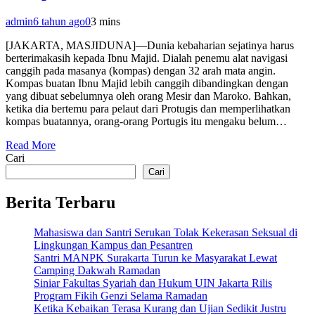
admin
6 tahun ago
0
3 mins
[JAKARTA, MASJIDUNA]—Dunia kebaharian sejatinya harus
berterimakasih kepada Ibnu Majid. Dialah penemu alat navigasi
canggih pada masanya (kompas) dengan 32 arah mata angin.
Kompas buatan Ibnu Majid lebih canggih dibandingkan dengan
yang dibuat sebelumnya oleh orang Mesir dan Maroko. Bahkan,
ketika dia bertemu para pelaut dari Protugis dan memperlihatkan
kompas buatannya, orang-orang Portugis itu mengaku belum…
Read More
Cari
Cari
Berita Terbaru
Mahasiswa dan Santri Serukan Tolak Kekerasan Seksual di
Lingkungan Kampus dan Pesantren
Santri MANPK Surakarta Turun ke Masyarakat Lewat
Camping Dakwah Ramadan
Siniar Fakultas Syariah dan Hukum UIN Jakarta Rilis
Program Fikih Genzi Selama Ramadan
Ketika Kebaikan Terasa Kurang dan Ujian Sedikit Justru