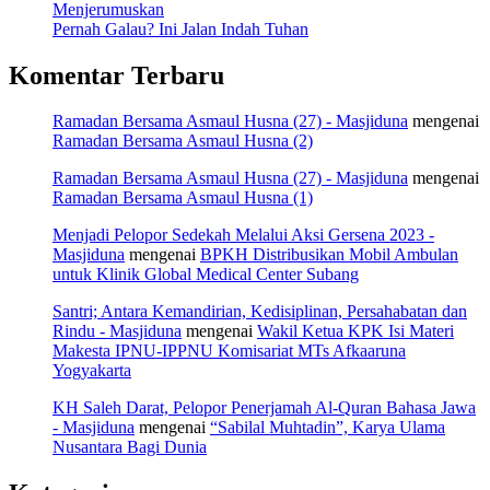
Menjerumuskan
Pernah Galau? Ini Jalan Indah Tuhan
Komentar Terbaru
Ramadan Bersama Asmaul Husna (27) - Masjiduna
mengenai
Ramadan Bersama Asmaul Husna (2)
Ramadan Bersama Asmaul Husna (27) - Masjiduna
mengenai
Ramadan Bersama Asmaul Husna (1)
Menjadi Pelopor Sedekah Melalui Aksi Gersena 2023 -
Masjiduna
mengenai
BPKH Distribusikan Mobil Ambulan
untuk Klinik Global Medical Center Subang
Santri; Antara Kemandirian, Kedisiplinan, Persahabatan dan
Rindu - Masjiduna
mengenai
Wakil Ketua KPK Isi Materi
Makesta IPNU-IPPNU Komisariat MTs Afkaaruna
Yogyakarta
KH Saleh Darat, Pelopor Penerjamah Al-Quran Bahasa Jawa
- Masjiduna
mengenai
“Sabilal Muhtadin”, Karya Ulama
Nusantara Bagi Dunia