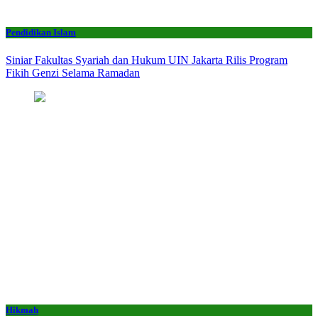
Pendidikan Islam
Siniar Fakultas Syariah dan Hukum UIN Jakarta Rilis Program
Fikih Genzi Selama Ramadan
Hikmah