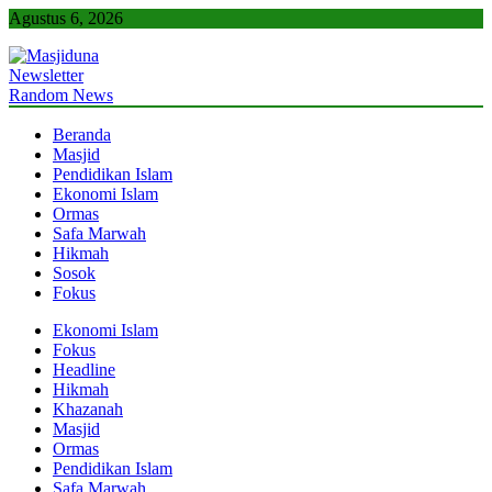
Skip
Agustus 6, 2026
to
content
Newsletter
Masjiduna
Referensi Berita Islam Indonesia
Random News
Beranda
Masjid
Pendidikan Islam
Ekonomi Islam
Ormas
Safa Marwah
Hikmah
Sosok
Fokus
Ekonomi Islam
Fokus
Headline
Hikmah
Khazanah
Masjid
Ormas
Pendidikan Islam
Safa Marwah