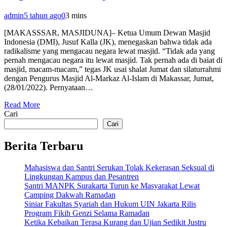
admin
5 tahun ago
0
3 mins
[MAKASSSAR, MASJIDUNA]– Ketua Umum Dewan Masjid
Indonesia (DMI), Jusuf Kalla (JK), menegaskan bahwa tidak ada
radikalisme yang mengacau negara lewat masjid. “Tidak ada yang
pernah mengacau negara itu lewat masjid. Tak pernah ada di baiat di
masjid, macam-macam,” tegas JK usai shalat Jumat dan silaturrahmi
dengan Pengurus Masjid Al-Markaz Al-Islam di Makassar, Jumat,
(28/01/2022). Pernyataan…
Read More
Cari
Cari
Berita Terbaru
Mahasiswa dan Santri Serukan Tolak Kekerasan Seksual di
Lingkungan Kampus dan Pesantren
Santri MANPK Surakarta Turun ke Masyarakat Lewat
Camping Dakwah Ramadan
Siniar Fakultas Syariah dan Hukum UIN Jakarta Rilis
Program Fikih Genzi Selama Ramadan
Ketika Kebaikan Terasa Kurang dan Ujian Sedikit Justru