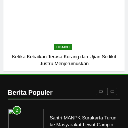
Kopi Beneran Versus Kopi Darat
HIKMAH
8
Mau Masuk Surga, Tapi Takut
HIKMAH
Mati
Ketika Kebaikan Terasa Kurang dan Ujian Sedikit
HIKMAH
Justru Menjerumuskan
1
Mahasiswa dan Santri Serukan
Tolak Kekerasan Seksual di
Berita Populer
Lingkungan Kampus dan
PENDIDIKAN ISLAM
Pesantren
2
Santri MANPK Surakarta Turun
ke Masyarakat Lewat Camping