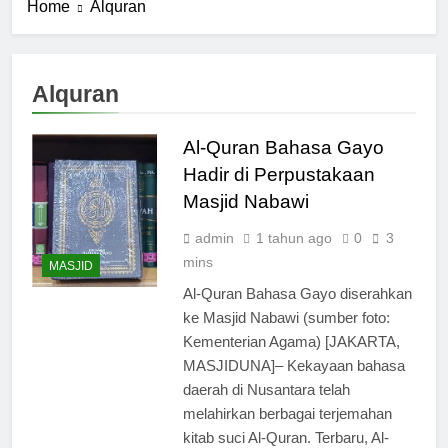
Home
Alquran
Alquran
Al-Quran Bahasa Gayo
Hadir di Perpustakaan
Masjid Nabawi
admin
1 tahun ago
0
3
mins
MASJID
Al-Quran Bahasa Gayo diserahkan
ke Masjid Nabawi (sumber foto:
Kementerian Agama) [JAKARTA,
MASJIDUNA]– Kekayaan bahasa
daerah di Nusantara telah
melahirkan berbagai terjemahan
kitab suci Al-Quran. Terbaru, Al-