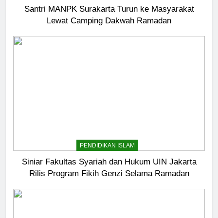
Santri MANPK Surakarta Turun ke Masyarakat
Lewat Camping Dakwah Ramadan
5
Pernah Galau? Ini Jalan Indah
Tuhan
HIKMAH
PENDIDIKAN ISLAM
6
Ngopi Bareng; Romantisme
Siniar Fakultas Syariah dan Hukum UIN Jakarta
Abadi
Rilis Program Fikih Genzi Selama Ramadan
HIKMAH
7