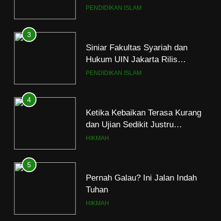
Dakwah Ramadan
PENDIDIKAN ISLAM
3
Siniar Fakultas Syariah dan
Hukum UIN Jakarta Rilis
Program Fikih Genzi Selama
PENDIDIKAN ISLAM
Ramadan
4
Ketika Kebaikan Terasa Kurang
dan Ujian Sedikit Justru
Menjerumuskan
HIKMAH
5
Pernah Galau? Ini Jalan Indah
Tuhan
HIKMAH