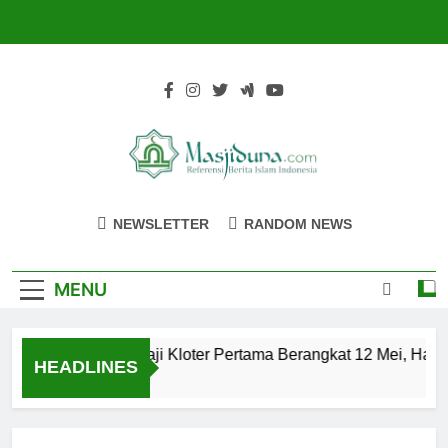
Skip
to
content
Masjiduna
Referensi Berita Islam Indonesia
NEWSLETTER
RANDOM NEWS
MENU
Calon Jemaah Haji Kloter Pertama Berangkat 12 Mei, Hati-
HEADLINES
2 Tahun Ago