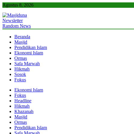
Skip
Agustus 8, 2026
to
content
Newsletter
Masjiduna
Referensi Berita Islam Indonesia
Random News
Beranda
Masjid
Pendidikan Islam
Ekonomi Islam
Ormas
Safa Marwah
Hikmah
Sosok
Fokus
Ekonomi Islam
Fokus
Headline
Hikmah
Khazanah
Masjid
Ormas
Pendidikan Islam
Safa Marwah