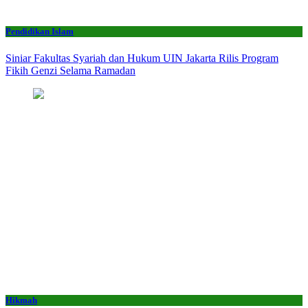
Pendidikan Islam
Siniar Fakultas Syariah dan Hukum UIN Jakarta Rilis Program
Fikih Genzi Selama Ramadan
Hikmah