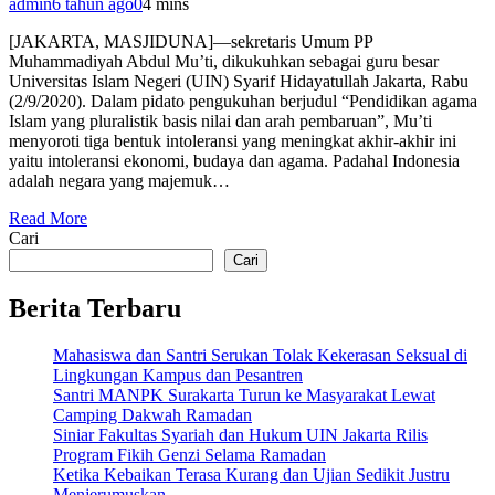
admin
6 tahun ago
0
4 mins
[JAKARTA, MASJIDUNA]—sekretaris Umum PP
Muhammadiyah Abdul Mu’ti, dikukuhkan sebagai guru besar
Universitas Islam Negeri (UIN) Syarif Hidayatullah Jakarta, Rabu
(2/9/2020). Dalam pidato pengukuhan berjudul “Pendidikan agama
Islam yang pluralistik basis nilai dan arah pembaruan”, Mu’ti
menyoroti tiga bentuk intoleransi yang meningkat akhir-akhir ini
yaitu intoleransi ekonomi, budaya dan agama. Padahal Indonesia
adalah negara yang majemuk…
Read More
Cari
Cari
Berita Terbaru
Mahasiswa dan Santri Serukan Tolak Kekerasan Seksual di
Lingkungan Kampus dan Pesantren
Santri MANPK Surakarta Turun ke Masyarakat Lewat
Camping Dakwah Ramadan
Siniar Fakultas Syariah dan Hukum UIN Jakarta Rilis
Program Fikih Genzi Selama Ramadan
Ketika Kebaikan Terasa Kurang dan Ujian Sedikit Justru
Menjerumuskan