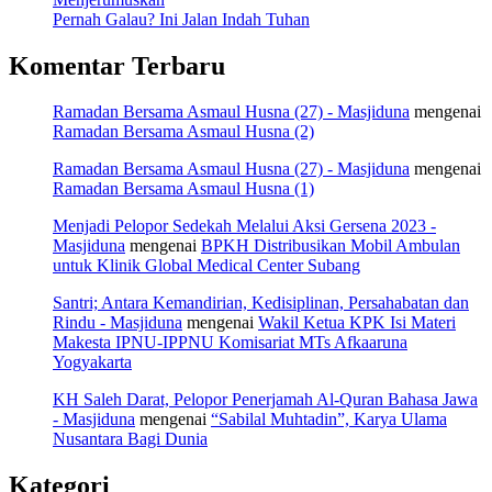
Pernah Galau? Ini Jalan Indah Tuhan
Komentar Terbaru
Ramadan Bersama Asmaul Husna (27) - Masjiduna
mengenai
Ramadan Bersama Asmaul Husna (2)
Ramadan Bersama Asmaul Husna (27) - Masjiduna
mengenai
Ramadan Bersama Asmaul Husna (1)
Menjadi Pelopor Sedekah Melalui Aksi Gersena 2023 -
Masjiduna
mengenai
BPKH Distribusikan Mobil Ambulan
untuk Klinik Global Medical Center Subang
Santri; Antara Kemandirian, Kedisiplinan, Persahabatan dan
Rindu - Masjiduna
mengenai
Wakil Ketua KPK Isi Materi
Makesta IPNU-IPPNU Komisariat MTs Afkaaruna
Yogyakarta
KH Saleh Darat, Pelopor Penerjamah Al-Quran Bahasa Jawa
- Masjiduna
mengenai
“Sabilal Muhtadin”, Karya Ulama
Nusantara Bagi Dunia
Kategori