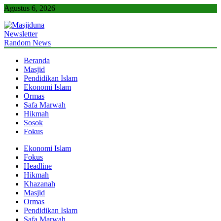
Skip
Agustus 6, 2026
to
content
Newsletter
Masjiduna
Referensi Berita Islam Indonesia
Random News
Beranda
Masjid
Pendidikan Islam
Ekonomi Islam
Ormas
Safa Marwah
Hikmah
Sosok
Fokus
Ekonomi Islam
Fokus
Headline
Hikmah
Khazanah
Masjid
Ormas
Pendidikan Islam
Safa Marwah