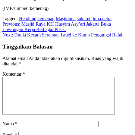
(IMF/sumber: kemenag)
Tagged:
Headline
kemenag
Masjiduna
sukamti
tuna netra
Navigasi
Previous:
Masjid Raya KH Hasyim Asy’ari Jakarta Buka
Lowongan Kerja Berbagai Posisi
pos
Next:
Dunia Kecam Serangan Israel ke Kamp Pengungsi Rafah
Tinggalkan Balasan
Alamat email Anda tidak akan dipublikasikan.
Ruas yang wajib
ditandai
*
Komentar
*
Nama
*
Email
*