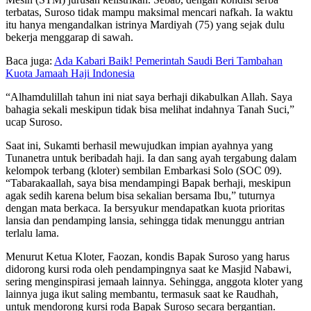
terbatas, Suroso tidak mampu maksimal mencari nafkah. Ia waktu
itu hanya mengandalkan istrinya Mardiyah (75) yang sejak dulu
bekerja menggarap di sawah.
Baca juga:
Ada Kabari Baik! Pemerintah Saudi Beri Tambahan
Kuota Jamaah Haji Indonesia
“Alhamdulillah tahun ini niat saya berhaji dikabulkan Allah. Saya
bahagia sekali meskipun tidak bisa melihat indahnya Tanah Suci,”
ucap Suroso.
Saat ini, Sukamti berhasil mewujudkan impian ayahnya yang
Tunanetra untuk beribadah haji. Ia dan sang ayah tergabung dalam
kelompok terbang (kloter) sembilan Embarkasi Solo (SOC 09).
“Tabarakaallah, saya bisa mendampingi Bapak berhaji, meskipun
agak sedih karena belum bisa sekalian bersama Ibu,” tuturnya
dengan mata berkaca. Ia bersyukur mendapatkan kuota prioritas
lansia dan pendamping lansia, sehingga tidak menunggu antrian
terlalu lama.
Menurut Ketua Kloter, Faozan, kondis Bapak Suroso yang harus
didorong kursi roda oleh pendampingnya saat ke Masjid Nabawi,
sering menginspirasi jemaah lainnya. Sehingga, anggota kloter yang
lainnya juga ikut saling membantu, termasuk saat ke Raudhah,
untuk mendorong kursi roda Bapak Suroso secara bergantian.