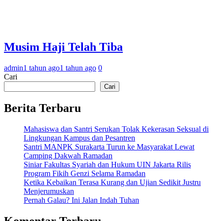
Musim Haji Telah Tiba
admin
1 tahun ago
1 tahun ago
0
Cari
Cari
Berita Terbaru
Mahasiswa dan Santri Serukan Tolak Kekerasan Seksual di
Lingkungan Kampus dan Pesantren
Santri MANPK Surakarta Turun ke Masyarakat Lewat
Camping Dakwah Ramadan
Siniar Fakultas Syariah dan Hukum UIN Jakarta Rilis
Program Fikih Genzi Selama Ramadan
Ketika Kebaikan Terasa Kurang dan Ujian Sedikit Justru
Menjerumuskan
Pernah Galau? Ini Jalan Indah Tuhan
Komentar Terbaru