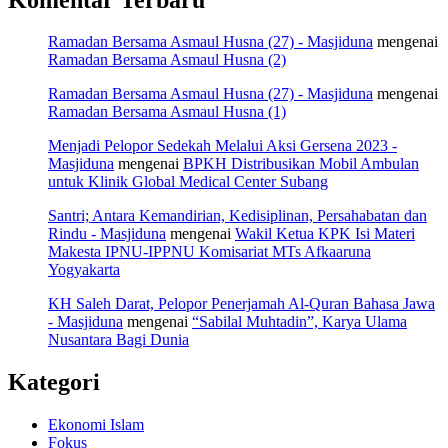
Ramadan Bersama Asmaul Husna (27) - Masjiduna
mengenai
Ramadan Bersama Asmaul Husna (2)
Ramadan Bersama Asmaul Husna (27) - Masjiduna
mengenai
Ramadan Bersama Asmaul Husna (1)
Menjadi Pelopor Sedekah Melalui Aksi Gersena 2023 -
Masjiduna
mengenai
BPKH Distribusikan Mobil Ambulan
untuk Klinik Global Medical Center Subang
Santri; Antara Kemandirian, Kedisiplinan, Persahabatan dan
Rindu - Masjiduna
mengenai
Wakil Ketua KPK Isi Materi
Makesta IPNU-IPPNU Komisariat MTs Afkaaruna
Yogyakarta
KH Saleh Darat, Pelopor Penerjamah Al-Quran Bahasa Jawa
- Masjiduna
mengenai
“Sabilal Muhtadin”, Karya Ulama
Nusantara Bagi Dunia
Kategori
Ekonomi Islam
Fokus