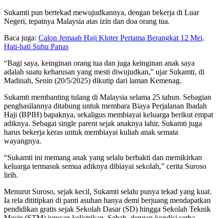
Sukamti pun bertekad mewujudkannya, dengan bekerja di Luar
Negeri, tepatnya Malaysia atas izin dan doa orang tua.
Baca juga:
Calon Jemaah Haji Kloter Pertama Berangkat 12 Mei,
Hati-hati Suhu Panas
“Bagi saya, keinginan orang tua dan juga keinginan anak saya
adalah suatu keharusan yang mesti diwujudkan,” ujar Sukamti, di
Madinah, Senin (20/5/2025) dikutip dari laman Kemenag.
Sukamti membanting tulang di Malaysia selama 25 tahun. Sebagian
penghasilannya ditabung untuk membara Biaya Perjalanan Ibadah
Haji (BPIH) bapaknya, sekaligus membiayai keluarga berikut empat
adiknya. Sebagai single parent sejak anaknya lahir, Sukamti juga
harus bekerja keras untuk membiayai kuliah anak semata
wayangnya.
“Sukamti ini memang anak yang selalu berbakti dan memikirkan
keluarga termasuk semua adiknya dibiayai sekolah,” cerita Suroso
lirih.
Menurut Suroso, sejak kecil, Sukamti selalu punya tekad yang kuat.
Ia rela dititipkan di panti asuhan hanya demi berjuang mendapatkan
pendidikan gratis sejak Sekolah Dasar (SD) hingga Sekolah Teknik
Mesin (STM) jurusan kelistrikan. Sebab, dengan kondisi serba