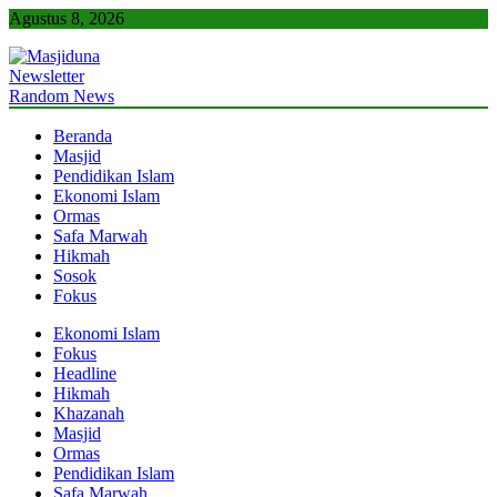
Skip
Agustus 8, 2026
to
content
Newsletter
Masjiduna
Referensi Berita Islam Indonesia
Random News
Beranda
Masjid
Pendidikan Islam
Ekonomi Islam
Ormas
Safa Marwah
Hikmah
Sosok
Fokus
Ekonomi Islam
Fokus
Headline
Hikmah
Khazanah
Masjid
Ormas
Pendidikan Islam
Safa Marwah