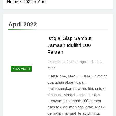
Home
2022
April
April 2022
Istiqlal Siap Sambut
Jamaah Idulfitri 100
Persen
admin
4 tahun ago
1
1
mins
KHAZANAH
[JAKARTA, MASJIDUNA]– Setelah
dua tahun absen dalam
melaksanakan salat idulfitri, untuk
tahun ini, Masjid Istiqlal bersiap
menyambut jamaah 100 persen
alias tak lagi menjaga jarak. Meski
demikian, jamaah tetap diminta