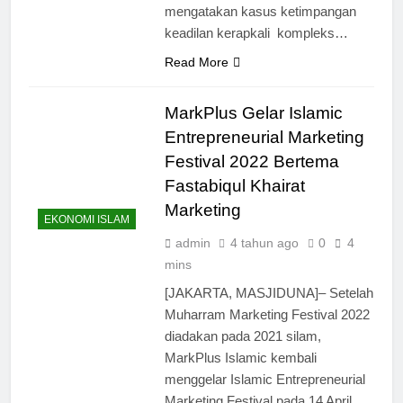
mengatakan kasus ketimpangan
keadilan kerapkali kompleks…
Read More
MarkPlus Gelar Islamic
Entrepreneurial Marketing
Festival 2022 Bertema
Fastabiqul Khairat
Marketing
EKONOMI ISLAM
admin
4 tahun ago
0
4
mins
[JAKARTA, MASJIDUNA]– Setelah
Muharram Marketing Festival 2022
diadakan pada 2021 silam,
MarkPlus Islamic kembali
menggelar Islamic Entrepreneurial
Marketing Festival pada 14 April