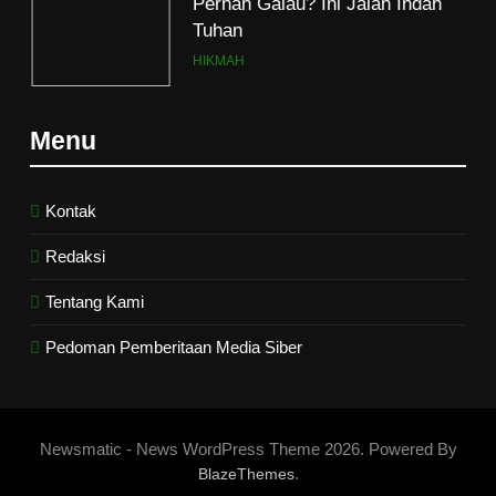
Pernah Galau? Ini Jalan Indah
Tuhan
HIKMAH
6
Menu
Ngopi Bareng; Romantisme
Abadi
HIKMAH
Kontak
Redaksi
7
Tentang Kami
Kopi Beneran Versus Kopi Darat
HIKMAH
Pedoman Pemberitaan Media Siber
8
Mau Masuk Surga, Tapi Takut
Newsmatic - News WordPress Theme 2026. Powered By
Mati
.
BlazeThemes