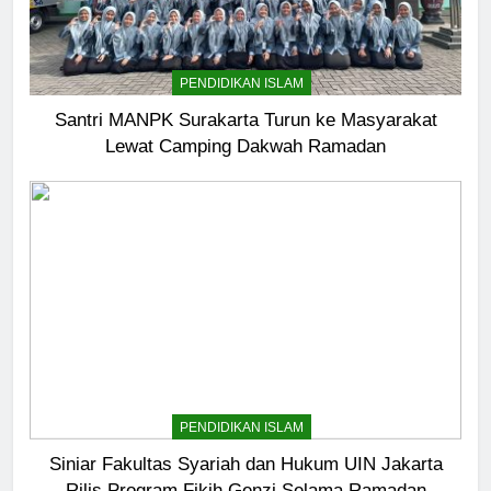
PENDIDIKAN ISLAM
Santri MANPK Surakarta Turun ke Masyarakat
Lewat Camping Dakwah Ramadan
5
Pernah Galau? Ini Jalan Indah
Tuhan
HIKMAH
PENDIDIKAN ISLAM
6
Ngopi Bareng; Romantisme
Siniar Fakultas Syariah dan Hukum UIN Jakarta
Abadi
Rilis Program Fikih Genzi Selama Ramadan