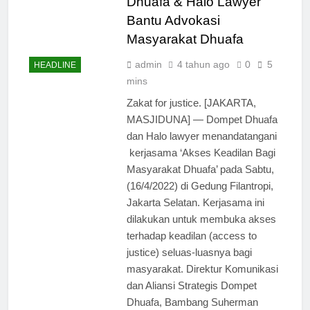
Dhuafa & Halo Lawyer
Bantu Advokasi
Masyarakat Dhuafa
admin
4 tahun ago
0
5
HEADLINE
mins
Zakat for justice. [JAKARTA,
MASJIDUNA] — Dompet Dhuafa
dan Halo lawyer menandatangani
kerjasama ‘Akses Keadilan Bagi
Masyarakat Dhuafa’ pada Sabtu,
(16/4/2022) di Gedung Filantropi,
Jakarta Selatan. Kerjasama ini
dilakukan untuk membuka akses
terhadap keadilan (access to
justice) seluas-luasnya bagi
masyarakat. Direktur Komunikasi
dan Aliansi Strategis Dompet
Dhuafa, Bambang Suherman