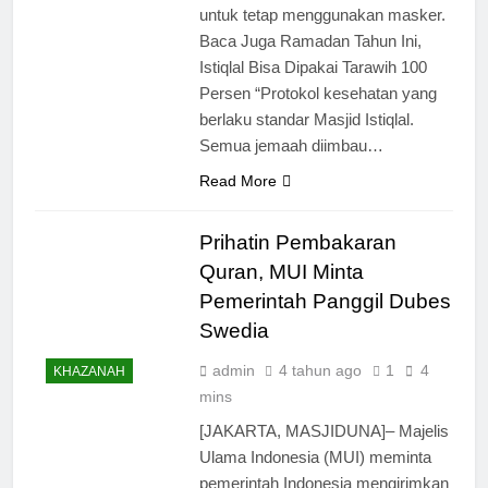
untuk tetap menggunakan masker.
Baca Juga Ramadan Tahun Ini,
Istiqlal Bisa Dipakai Tarawih 100
Persen “Protokol kesehatan yang
berlaku standar Masjid Istiqlal.
Semua jemaah diimbau…
Read More
Prihatin Pembakaran
Quran, MUI Minta
Pemerintah Panggil Dubes
Swedia
admin
4 tahun ago
1
4
KHAZANAH
mins
[JAKARTA, MASJIDUNA]– Majelis
Ulama Indonesia (MUI) meminta
pemerintah Indonesia mengirimkan